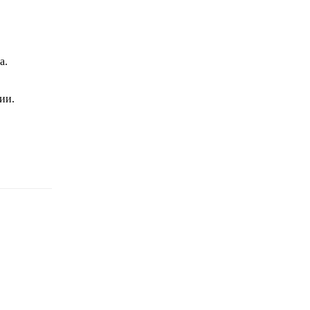
а.
ии.