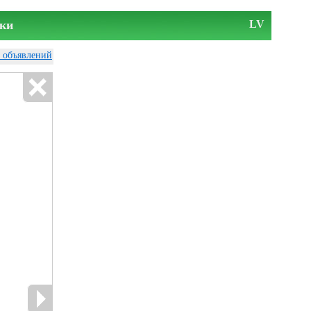
ки
LV
у объявлений