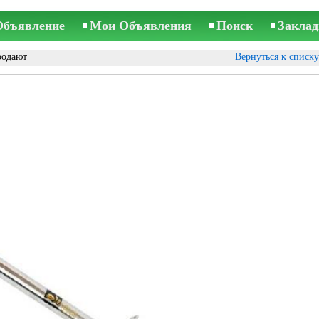
Объявление
Мои Объявления
Поиск
Заклад
родают
Вернуться к списк