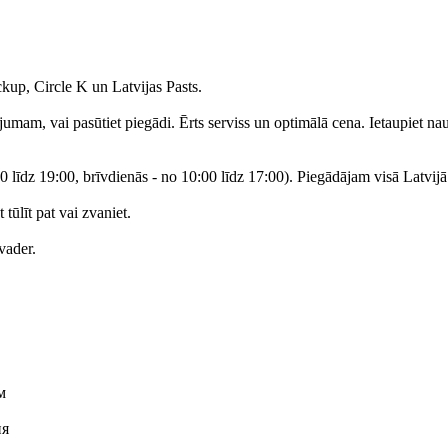
p, Circle K un Latvijas Pasts.
tījumam, vai pasūtiet piegādi. Ērts serviss un optimālā cena. Ietaupiet n
 līdz 19:00, brīvdienās - no 10:00 līdz 17:00). Piegādājam visā Latvijā
ūlīt pat vai zvaniet.
vader.
м
ия