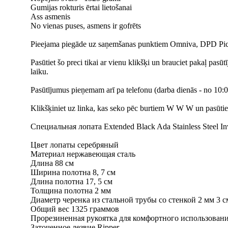
Gumijas rokturis ērtai lietošanai
Ass asmenis
No vienas puses, asmens ir gofrēts
Pieejama piegāde uz saņemšanas punktiem Omniva, DPD Picku
Pasūtiet šo preci tikai ar vienu klikšķi un brauciet pakaļ pasū
laiku.
Pasūtījumus pieņemam arī pa telefonu (darba dienās - no 10:00
Klikšķiniet uz linka, kas seko pēc burtiem W W W un pasūtiet t
Специальная лопата Extended Black Ada Stainless Steel In
Цвет лопаты серебряный
Материал нержавеющая сталь
Длина 88 см
Ширина полотна 8, 7 см
Длина полотна 17, 5 см
Толщина полотна 2 мм
Диаметр черенка из стальной трубы со стенкой 2 мм 3 с
Общий вес 1325 граммов
Прорезиненная рукоятка для комфортного использован
Заточенное лезвие Ripper