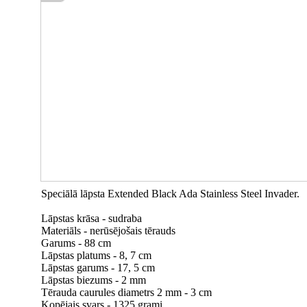
Speciālā lāpsta Extended Black Ada Stainless Steel Invader.
Lāpstas krāsa - sudraba
Materiāls - nerūsējošais tērauds
Garums - 88 cm
Lāpstas platums - 8, 7 cm
Lāpstas garums - 17, 5 cm
Lāpstas biezums - 2 mm
Tērauda caurules diametrs 2 mm - 3 cm
Kopējais svars - 1325 grami