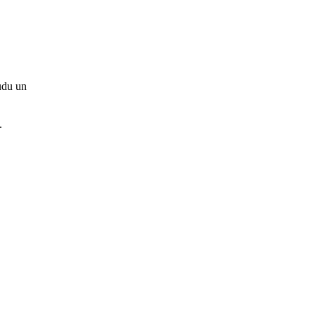
audu un
.