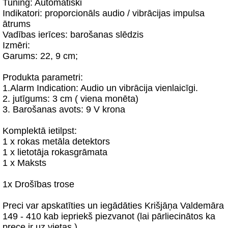
Tuning: Automātiski
Indikatori: proporcionāls audio / vibrācijas impulsa
ātrums
Vadības ierīces: barošanas slēdzis
Izmēri:
Garums: 22, 9 cm;
Produkta parametri:
1.Alarm Indication: Audio un vibrācija vienlaicīgi.
2. jutīgums: 3 cm ( viena monēta)
3. Barošanas avots: 9 V krona
Komplektā ietilpst:
1 x rokas metāla detektors
1 x lietotāja rokasgrāmata
1 x Maksts
1x Drošības trose
Preci var apskatīties un iegādāties Krišjāņa Valdemāra
149 - 410 kab iepriekš piezvanot (lai pārliecinātos ka
prece ir uz vietas )