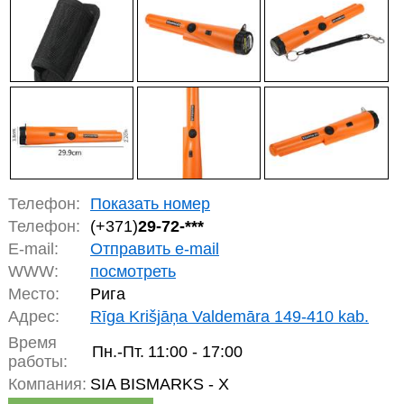
Телефон:
Показать номер
Телефон:
(+371)
29-72-***
E-mail:
Отправить e-mail
WWW:
посмотреть
Место:
Рига
Адрес:
Rīga Krišjāņa Valdemāra 149-410 kab.
Время
Пн.-Пт.
11:00 - 17:00
работы:
Компания:
SIA BISMARKS - X