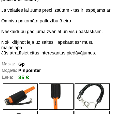
Ja vēlaties lai Jums preci izsūtam - tas ir iespējams ar
Omniva pakomāta palīdzību 3 eiro
Neskaidrību gadijumā zvaniet un visu pastāstīsim.
Noklikšķinot lejā uz saites " apskatīties" mūsu
mājaslapā
Jūs atradīsiet citus interesantus piedāvājumus.
Gp
Марка:
Pinpointer
Модель:
35 €
Цена: