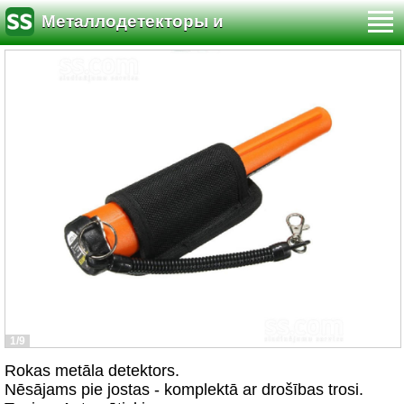
Металлодетекторы и
кладоискательство
1/9
Rokas metāla detektors.
Nēsājams pie jostas - komplektā ar drošības trosi.