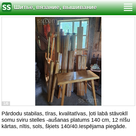
Шитьё, вязание, вышивание
1/6
Pārdodu stabilas, tīras, kvalitatīvas, ļoti labā stāvoklī
somu sviru stelles -aušanas platums 140 cm, 12 nīšu
kārtas, nītis, sols, šķiets 140/40.Iespējama piegāde.