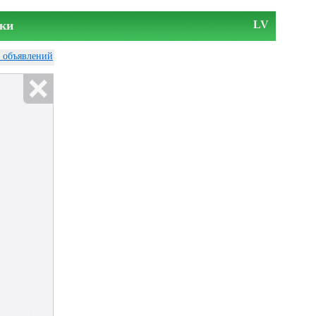
ки
LV
у объявлений