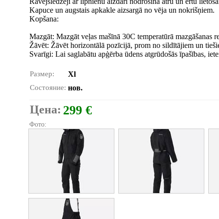
Rāvējslēdzēji ar lipnienu aizdari nodrošina ātru un ērtu lietoš
Kapuce un augstais apkakle aizsargā no vēja un nokrišņiem.
Kopšana:
Mazgāt: Mazgāt veļas mašīnā 30C temperatūrā mazgāšanas rež
Žāvēt: Žāvēt horizontālā pozīcijā, prom no sildītājiem un tieš
Svarīgi: Lai saglabātu apģērba ūdens atgrūdošās īpašības, iet
Размер:
Xl
Состояние:
нов.
Цена:
299 €
Фото: