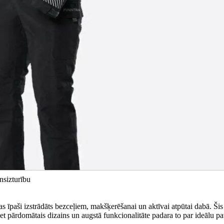
nsizturību
aši izstrādāts bezceļiem, makšķerēšanai un aktīvai atpūtai dabā. Šis
bet pārdomātais dizains un augstā funkcionalitāte padara to par ideālu p