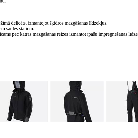
anu.
īmā delicāts, izmantojot šķidros mazgāšanas līdzekļus.
iem saules stariem.
eicams pēc katras mazgāšanas reizes izmantot īpašu impregnēšanas līdzek