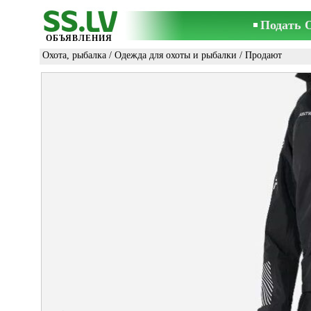
Подать 
ОБЪЯВЛЕНИЯ
Охота, рыбалка
/
Одежда для охоты и рыбалки
/ Продают