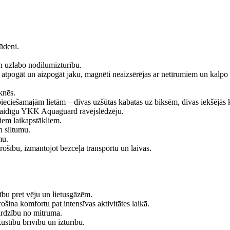
ūdeni.
n uzlabo nodilumizturību.
 atpogāt un aizpogāt jaku, magnēti neaizsērējas ar netīrumiem un kalpo
knēs.
pieciešamajām lietām – divas uzšūtas kabatas uz biksēm, divas iekšējās 
rlaidīgu YKK Aquaguard rāvējslēdzēju.
iem laikapstākļiem.
n siltumu.
mu.
rošību, izmantojot bezceļa transportu un laivas.
ību pret vēju un lietusgāzēm.
šina komfortu pat intensīvas aktivitātes laikā.
ardzību no mitruma.
stību brīvību un izturību.