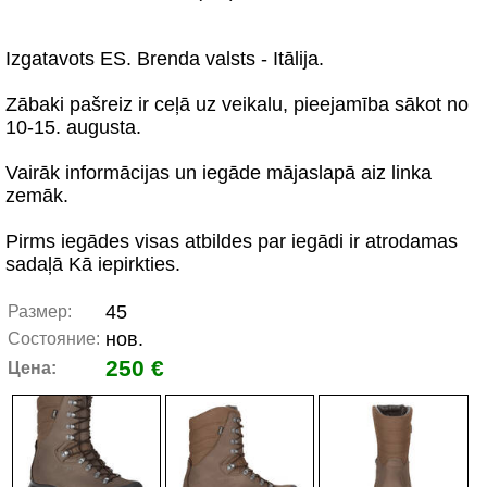
Izgatavots ES. Brenda valsts - Itālija.
Zābaki pašreiz ir ceļā uz veikalu, pieejamība sākot no
10-15. augusta.
Vairāk informācijas un iegāde mājaslapā aiz linka
zemāk.
Pirms iegādes visas atbildes par iegādi ir atrodamas
sadaļā Kā iepirkties.
45
Размер:
нов.
Состояние:
250 €
Цена: