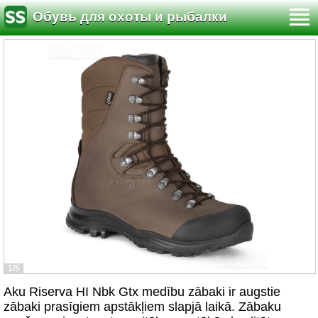
Обувь для охоты и рыбалки
1/5
Aku Riserva HI Nbk Gtx medību zābaki ir augstie
zābaki prasīgiem apstākļiem slapjā laikā. Zābaku