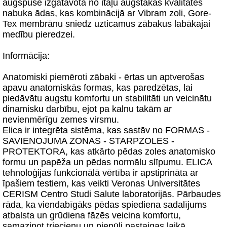
augšpuse izgatavota no itāļu augstākās kvalitātes
nabuka ādas, kas kombinācijā ar Vibram zoli, Gore-
Tex membrānu sniedz uzticamus zābakus labākajai
medību pieredzei.
Informācija:
Anatomiski piemēroti zābaki - ērtas un aptverošas
apavu anatomiskās formas, kas paredzētas, lai
piedāvātu augstu komfortu un stabilitāti un veicinātu
dinamisku darbību, ejot pa kalnu takām ar
nevienmērīgu zemes virsmu.
Elica ir integrēta sistēma, kas sastāv no FORMAS -
SAVIENOJUMA ZONAS - STARPZOLES -
PROTEKTORA, kas atkārto pēdas zoles anatomisko
formu un papēža un pēdas normālu slīpumu. ELICA
tehnoloģijas funkcionālā vērtība ir apstiprināta ar
īpašiem testiem, kas veikti Veronas Universitātes
CERISM Centro Studi Salute laboratorijās. Pārbaudes
rāda, ka viendabīgāks pēdas spiediena sadalījums
atbalsta un grūdiena fāzēs veicina komfortu,
samazinot triecienu un piepūli pastaigas laikā.