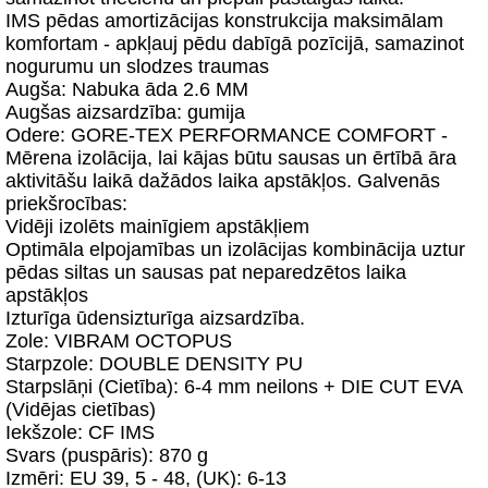
IMS pēdas amortizācijas konstrukcija maksimālam
komfortam - apkļauj pēdu dabīgā pozīcijā, samazinot
nogurumu un slodzes traumas
Augša: Nabuka āda 2.6 MM
Augšas aizsardzība: gumija
Odere: GORE-TEX PERFORMANCE COMFORT -
Mērena izolācija, lai kājas būtu sausas un ērtībā āra
aktivitāšu laikā dažādos laika apstākļos. Galvenās
priekšrocības:
Vidēji izolēts mainīgiem apstākļiem
Optimāla elpojamības un izolācijas kombinācija uztur
pēdas siltas un sausas pat neparedzētos laika
apstākļos
Izturīga ūdensizturīga aizsardzība.
Zole: VIBRAM OCTOPUS
Starpzole: DOUBLE DENSITY PU
Starpslāņi (Cietība): 6-4 mm neilons + DIE CUT EVA
(Vidējas cietības)
Iekšzole: CF IMS
Svars (puspāris): 870 g
Izmēri: EU 39, 5 - 48, (UK): 6-13