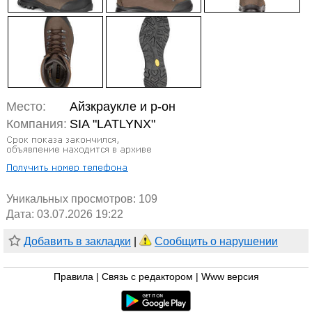
Место:
Айзкраукле и р-он
Компания:
SIA "LATLYNX"
Уникальных просмотров:
109
Дата: 03.07.2026 19:22
Добавить в закладки
|
Сообщить о нарушении
Правила
|
Связь с редактором
|
Www версия