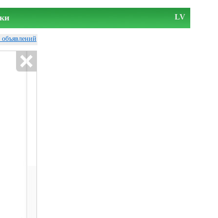
ки
LV
у объявлений