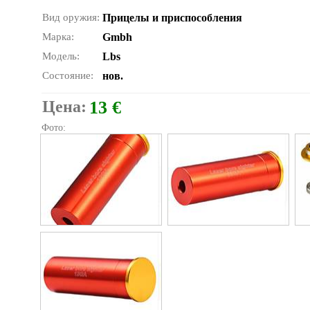
Вид оружия:
Прицелы и приспособления
Марка:
Gmbh
Модель:
Lbs
Состояние:
нов.
Цена:
13 €
Фото: