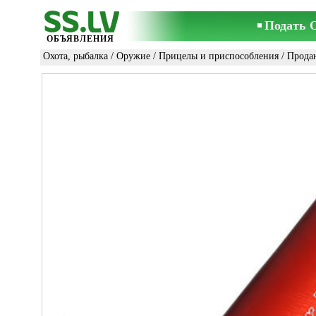
Подать 
ОБЪЯВЛЕНИЯ
Охота, рыбалка
/
Оружие
/
Прицелы и приспособления
/ Прода