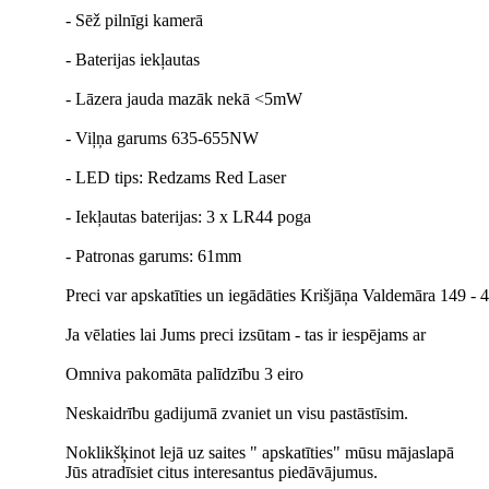
- Sēž pilnīgi kamerā
- Baterijas iekļautas
- Lāzera jauda mazāk nekā <5mW
- Viļņa garums 635-655NW
- LED tips: Redzams Red Laser
- Iekļautas baterijas: 3 x LR44 poga
- Patronas garums: 61mm
Preci var apskatīties un iegādāties Krišjāņa Valdemāra 149 - 41
Ja vēlaties lai Jums preci izsūtam - tas ir iespējams ar
Omniva pakomāta palīdzību 3 eiro
Neskaidrību gadijumā zvaniet un visu pastāstīsim.
Noklikšķinot lejā uz saites " apskatīties" mūsu mājaslapā
Jūs atradīsiet citus interesantus piedāvājumus.