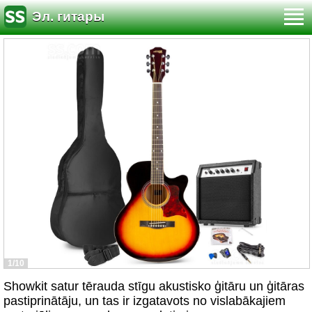
Эл. гитары
1/10
Showkit satur tērauda stīgu akustisko ģitāru un ģitāras
pastiprinātāju, un tas ir izgatavots no vislabākajiem