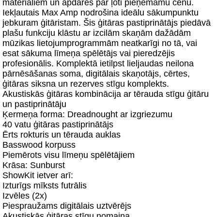
materiāliem un apdares par ļoti pieņemamu cenu.
Iekļautais Max Amp nodrošina ideālu sākumpunktu
jebkuram ģitāristam. Šis ģitāras pastiprinātājs piedāvā
plašu funkciju klāstu ar izcilām skaņām dažādām
mūzikas lietojumprogrammām neatkarīgi no tā, vai
esat sākuma līmeņa spēlētājs vai pieredzējis
profesionālis. Komplektā ietilpst lieljaudas neilona
pārnēsāšanas soma, digitālais skaņotājs, cērtes,
ģitāras siksna un rezerves stīgu komplekts.
Akustiskās ģitāras kombinācija ar tērauda stīgu ģitāru
un pastiprinātāju
Ķermeņa forma: Dreadnought ar izgriezumu
40 vatu ģitāras pastiprinātājs
Ērts rokturis un tērauda auklas
Basswood korpuss
Piemērots visu līmeņu spēlētājiem
Krāsa: Sunburst
ShowKit ietver arī:
Izturīgs mīksts futrālis
Izvēles (2x)
Piespraužams digitālais uztvērējs
Akustiskās ģitāras stīgu nomaiņa