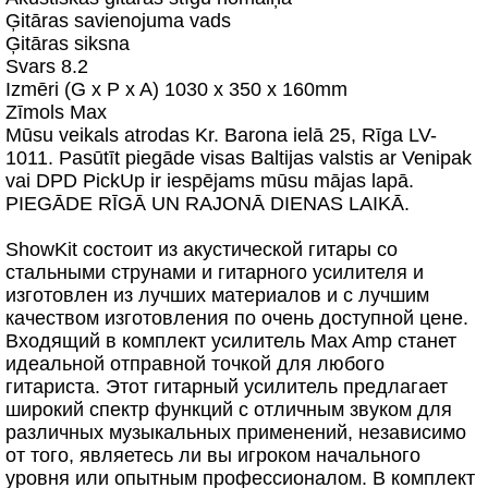
Ģitāras savienojuma vads
Ģitāras siksna
Svars 8.2
Izmēri (G x P x A) 1030 x 350 x 160mm
Zīmols Max
Mūsu veikals atrodas Kr. Barona ielā 25, Rīga LV-
1011. Pasūtīt piegāde visas Baltijas valstis ar Venipak
vai DPD PickUp ir iespējams mūsu mājas lapā.
PIEGĀDE RĪGĀ UN RAJONĀ DIENAS LAIKĀ.
ShowKit состоит из акустической гитары со
стальными струнами и гитарного усилителя и
изготовлен из лучших материалов и с лучшим
качеством изготовления по очень доступной цене.
Входящий в комплект усилитель Max Amp станет
идеальной отправной точкой для любого
гитариста. Этот гитарный усилитель предлагает
широкий спектр функций с отличным звуком для
различных музыкальных применений, независимо
от того, являетесь ли вы игроком начального
уровня или опытным профессионалом. В комплект