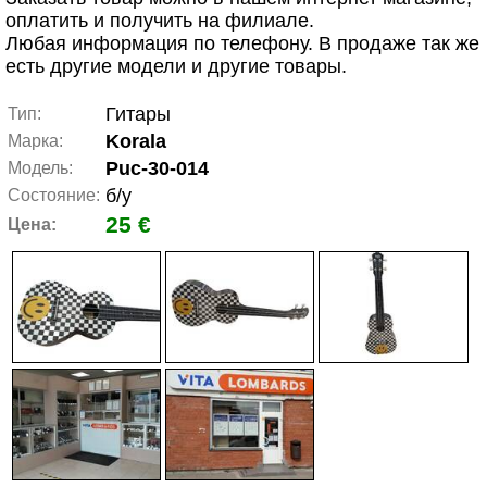
оплатить и получить на филиале.
Любая информация по телефону. В продаже так же
есть другие модели и другие товары.
Гитары
Тип:
Korala
Марка:
Puc-30-014
Модель:
б/у
Состояние:
25 €
Цена: