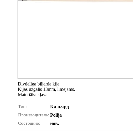
Divdaļīga biljarda kija
Kijas uzgalis 13mm, līmējams.
Materiāls: kļava
Тип:
Бильярд
Производитель:
Polija
Состояние:
нов.