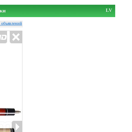
ки
LV
у объявлений