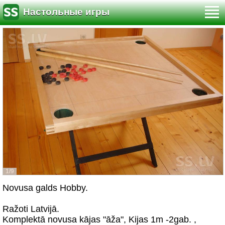
Настольные игры
1/9
Novusa galds Hobby.
Ražoti Latvijā.
Komplektā novusa kājas "āža", Kijas 1m -2gab. ,