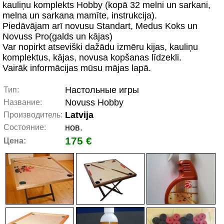
kauliņu komplekts Hobby (kopā 32 melni un sarkani,
melna un sarkana mamīte, instrukcija).
Piedāvājam arī novusu Standart, Medus Koks un
Novuss Pro(galds un kājas)
Var nopirkt atseviški dažādu izmēru kijas, kauliņu
komplektus, kājas, novusa kopšanas līdzekli.
Vairāk informācijas mūsu mājas lapā.
Настольные игры
Тип:
Novuss Hobby
Название:
Latvija
Производитель:
нов.
Состояние:
175 €
Цена: