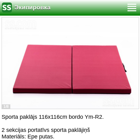
Экипировка
1/8
Sporta paklājs 116x116cm bordo Ym-R2.
2 sekcijas portatīvs sporta paklājiņš
Materiāls: Epe putas.