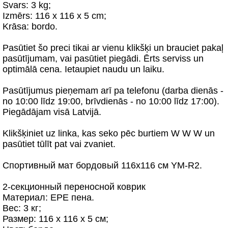
Svars: 3 kg;
Izmērs: 116 x 116 x 5 cm;
Krāsa: bordo.
Pasūtiet šo preci tikai ar vienu klikšķi un brauciet pakaļ
pasūtījumam, vai pasūtiet piegādi. Ērts serviss un
optimālā cena. Ietaupiet naudu un laiku.
Pasūtījumus pieņemam arī pa telefonu (darba dienās -
no 10:00 līdz 19:00, brīvdienās - no 10:00 līdz 17:00).
Piegādājam visā Latvijā.
Klikšķiniet uz linka, kas seko pēc burtiem W W W un
pasūtiet tūlīt pat vai zvaniet.
Спортивный мат бордовый 116x116 см YM-R2.
2-секционный переносной коврик
Материал: EPE пена.
Вес: 3 кг;
Размер: 116 x 116 x 5 см;