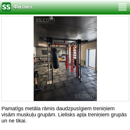
Фитнес
Pamatīgs metāla rāmis daudzpusīgiem treniņiem
visām muskuļu grupām. Lielisks apļa treniņiem grupās
un ne tikai.