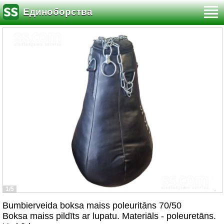
Единоборства
1/5
Bumbierveida boksa maiss poleuritāns 70/50
Boksa maiss pildīts ar lupatu. Materiāls - poleuretāns.