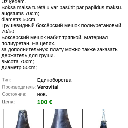
Uz ķēdem.
Boksa maisa turētāju var pasūtīt par papildus maksu.
augstums 70сm;
diametrs 50cm.
Грушевидный боксёрский мешок полиуретановый
70/50
Боксерский мешок набит тряпкой. Материал -
полиуретан. На цепях.
за дополнительную плату можно также заказать
держатель для груши.
высота 70сm;
диаметр 50cm;
Единоборства
Тип:
Verovital
Производитель:
нов.
Состояние:
100 €
Цена: