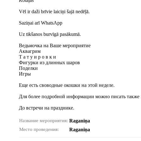
Rotaļas
Vēl ir daži brīvie laiciņi šajā nedēļā.
Saziņai arī WhatsApp
Uz tikšanos burvīgā pasākumā.
Ведьмочка на Ваше мероприятие
Аквагрим
Т а т у и р о в к и
Фигурки из длинных шаров
Поделки
Игры
Еще есть своводные окошки на этой неделе.
Для более подробной информации можно писать также 
До встречи на празднике.
Название мероприятия:
Raganiņa
Место проведения:
Raganiņa