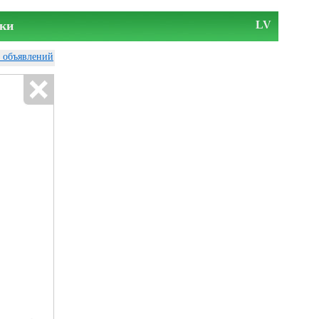
ки
LV
у объявлений