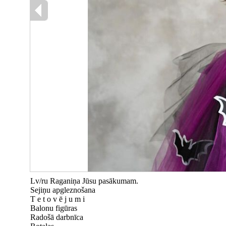
Lv/ru Raganiņa Jūsu pasākumam.
Sejiņu apgleznošana
T e t o v ē j u m i
Balonu figūras
Radošā darbnīca