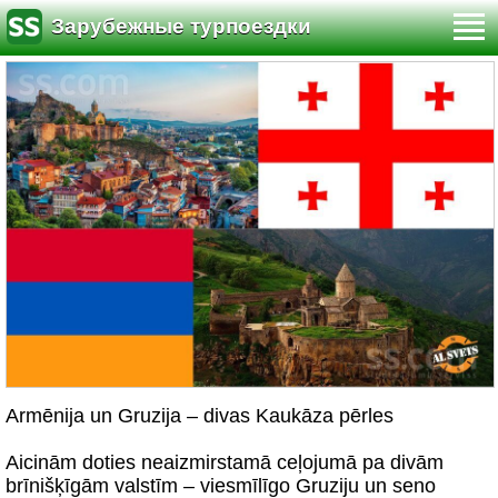
Зарубежные турпоездки
Armēnija un Gruzija – divas Kaukāza pērles
Aicinām doties neaizmirstamā ceļojumā pa divām
brīnišķīgām valstīm – viesmīlīgo Gruziju un seno