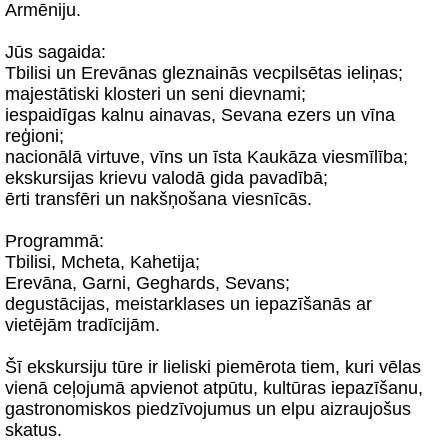
Armēniju.
Jūs sagaida:
Tbilisi un Erevānas gleznainās vecpilsētas ieliņas;
majestātiski klosteri un seni dievnami;
iespaidīgas kalnu ainavas, Sevana ezers un vīna
reģioni;
nacionālā virtuve, vīns un īsta Kaukāza viesmīlība;
ekskursijas krievu valodā gida pavadībā;
ērti transfēri un nakšņošana viesnīcās.
Programmā:
Tbilisi, Mcheta, Kahetija;
Erevāna, Garni, Geghards, Sevans;
degustācijas, meistarklases un iepazīšanās ar
vietējām tradīcijām.
Šī ekskursiju tūre ir lieliski piemērota tiem, kuri vēlas
vienā ceļojumā apvienot atpūtu, kultūras iepazīšanu,
gastronomiskos piedzīvojumus un elpu aizraujošus
skatus.