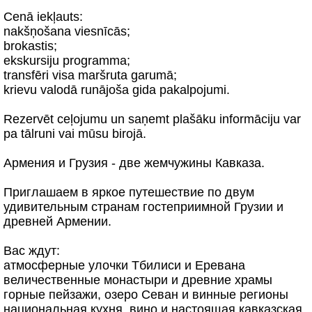
Cenā iekļauts:
nakšņošana viesnīcās;
brokastis;
ekskursiju programma;
transfēri visa maršruta garumā;
krievu valodā runājoša gida pakalpojumi.
Rezervēt ceļojumu un saņemt plašāku informāciju var
pa tālruni vai mūsu birojā.
Армения и Грузия - две жемчужины Кавказа.
Приглашаем в яркое путешествие по двум
удивительным странам гостеприимной Грузии и
древней Армении.
Вас ждут:
атмосферные улочки Тбилиси и Еревана
величественные монастыри и древние храмы
горные пейзажи, озеро Севан и винные регионы
национальная кухня, вино и настоящая кавказская