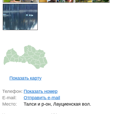
Показать карту
Телефон:
Показать номер
E-mail:
Отправить e-mail
Место:
Талси и р-он, Лауциенская вол.