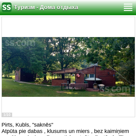
Туризм - Дома отдыха
1/10
Pirts, Kubls, "saknēs"
Atpūta pie dabas , klusums un miers , bez kaimiņiem