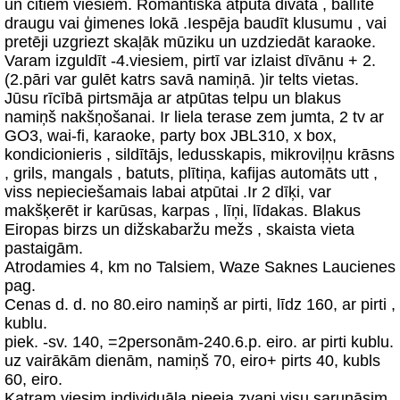
un citiem viesiem. Romantiska atpūta divatā , ballīte
draugu vai ģimenes lokā .Iespēja baudīt klusumu , vai
pretēji uzgriezt skaļāk mūziku un uzdziedāt karaoke.
Varam izguldīt -4.viesiem, pirtī var izlaist dīvānu + 2.
(2.pāri var gulēt katrs savā namiņā. )ir telts vietas.
Jūsu rīcībā pirtsmāja ar atpūtas telpu un blakus
namiņš nakšņošanai. Ir liela terase zem jumta, 2 tv ar
GO3, wai-fi, karaoke, party box JBL310, x box,
kondicionieris , sildītājs, ledusskapis, mikroviļņu krāsns
, grils, mangals , batuts, plītiņa, kafijas automāts utt ,
viss nepieciešamais labai atpūtai .Ir 2 dīķi, var
makšķerēt ir karūsas, karpas , līņi, līdakas. Blakus
Eiropas birzs un dižskabaržu mežs , skaista vieta
pastaigām.
Atrodamies 4, km no Talsiem, Waze Saknes Laucienes
pag.
Cenas d. d. no 80.eiro namiņš ar pirti, līdz 160, ar pirti ,
kublu.
piek. -sv. 140, =2personām-240.6.p. eiro. ar pirti kublu.
uz vairākām dienām, namiņš 70, eiro+ pirts 40, kubls
60, eiro.
Katram viesim individuāla pieeja zvani visu sarunāsim.