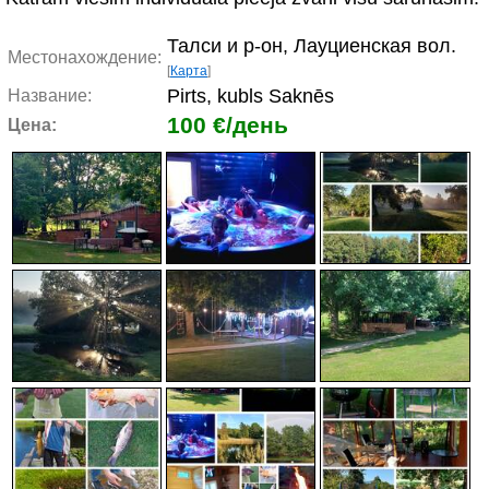
Талси и р-он, Лауциенская вол.
Местонахождение:
[
Карта
]
Pirts, kubls Saknēs
Название:
100 €/день
Цена: