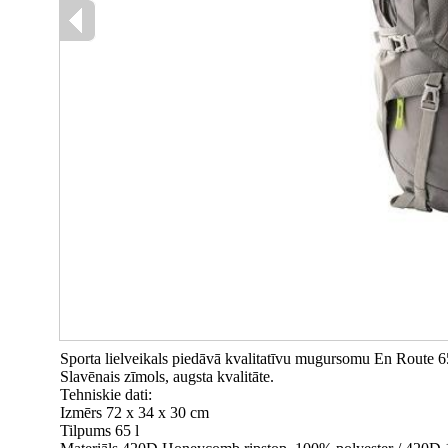
Sporta lielveikals piedāvā kvalitatīvu mugursomu En Route 
Slavēnais zīmols, augsta kvalitāte.
Tehniskie dati:
Izmērs 72 x 34 x 30 cm
Tilpums 65 l