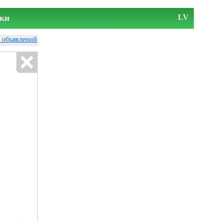
ки
LV
у объявлений