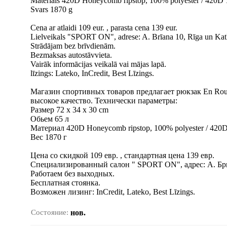
Materiāls 420D Honeycomb ripstop, 100% polyester / 420D 
Svars 1870 g
Cena ar atlaidi 109 eur. , parasta cena 139 eur.
Lielveikals "SPORT ON", adrese: A. Brīana 10, Rīga un Kat
Strādājam bez brīvdienām.
Bezmaksas autostāvvieta.
Vairāk informācijas veikalā vai mājas lapā.
līzings: Lateko, InCredit, Best Līzings.
Магазин спортивных товаров предлагает рюкзак En Rou
высокое качество. Технически параметры:
Размер 72 x 34 x 30 cm
Обьем 65 л
Материал 420D Honeycomb ripstop, 100% polyester / 420D
Вес 1870 г
Цена со скидкой 109 евр. , стандартная цена 139 евр.
Специализированный салон " SPORT ON", адрес: А. Бри
Работаем без выходных.
Бесплатная стоянка.
Bозможен лизинг: InCredit, Lateko, Best Līzings.
Состояние:
нов.