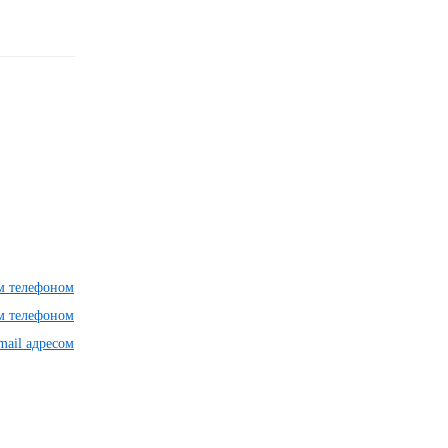
им телефоном
им телефоном
mail адресом