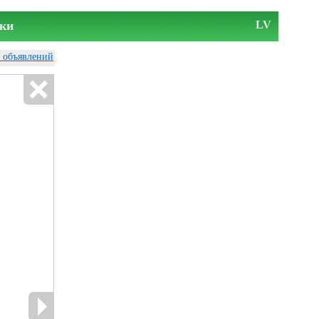
ки
LV
у объявлений