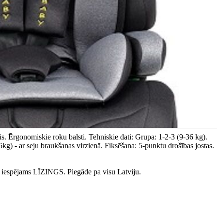
s. Ērgonomiskie roku balsti. Tehniskie dati: Grupa: 1-2-3 (9-36 kg).
kg) - ar seju braukšanas virzienā. Fiksēšana: 5-punktu drošības jostas.
iespējams LĪZINGS. Piegāde pa visu Latviju.