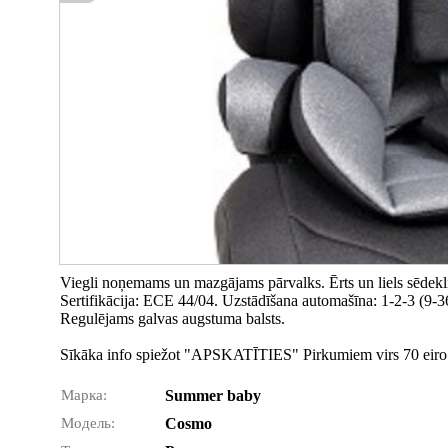
Viegli noņemams un mazgājams pārvalks. Ērts un liels sēdekli
Sertifikācija: ECE 44/04. Uzstādīšana automašīna: 1-2-3 (9-36
Regulējams galvas augstuma balsts.
Sīkāka info spiežot "APSKATĪTIES" Pirkumiem virs 70 eiro 
Марка:
Summer baby
Модель:
Cosmo