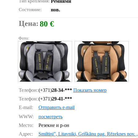
Тип крепления:
Ремнями
Состояние:
нов.
Цена:
80 €
Фото:
Телефон:
(+371)
28-34-***
Показать номер
Телефон:
(+371)
29-41-***
E-mail:
Отправить e-mail
WWW:
посмотреть
Место:
Резекне и р-он
Адрес:
Smiltiņi”, Litavniki, Griškānu pag. Rēzeknes nov. ,