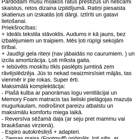
Pārdodam mūsu mīļākos ratus prestižus un neticami
skaistus, retos dizaina izpildījumā. Ratiņi piesaista
skatienus un izskatās ļoti dārgi. Iztīrīti un gatavi
lietošanai.
Priekšrocības:
+ Ideāls tekstila stāvoklis. Audums ir kā jauns, bez
izbalējumiem un traipiem. Mēs ļoti rūpīgi sekojām
tīrībai.
+ Jaudīgi gela riteņi (nav jābaidās no caurumiem. ) un
izcila amortizācija. Ļoti mīksta gaita.
+ Iebūvēts moskītu tīkls paslēpts jumtiņā zem
rāvējslēdzēja. Jūs to nekad neaizmirsīsiet mājās, tas
vienmēr ir pie rokas. Super ērti.
Maksimālā komplektācija:
- Plašā kulba ar panorāmas logu ventilācijai un
Memory Foam matracis tas lieliski pielāgojas mazuļa
mugurkaulam, nodrošinot pareizu atbalstu un
maksimālu komfortu miega laikā.
- Reversīva sēžamā daļa (ar seju pret mammu vai
braukšanas virzienā).
- Espiro autokrēsliņš + adapteri.
- Ziemas maiss (Footmuff) oriģināls, ļoti silts, ar