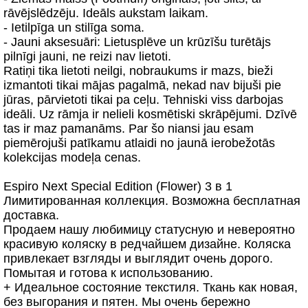
rāvējslēdzēju. Ideāls aukstam laikam.
- Ietilpīga un stilīga soma.
- Jauni aksesuāri: Lietusplēve un krūzīšu turētājs
pilnīgi jauni, ne reizi nav lietoti.
Ratiņi tika lietoti neilgi, nobraukums ir mazs, bieži
izmantoti tikai mājas pagalmā, nekad nav bijuši pie
jūras, pārvietoti tikai pa ceļu. Tehniski viss darbojas
ideāli. Uz rāmja ir nelieli kosmētiski skrāpējumi. Dzīvē
tas ir maz pamanāms. Par šo niansi jau esam
piemērojuši patīkamu atlaidi no jaunā ierobežotās
kolekcijas modeļa cenas.
Espiro Next Special Edition (Flower) 3 в 1
Лимитированная коллекция. Возможна бесплатная
доставка.
Продаем нашу любимицу статусную и невероятно
красивую коляску в редчайшем дизайне. Коляска
привлекает взгляды и выглядит очень дорого.
Помытая и готова к использованию.
+ Идеальное состояние текстиля. Ткань как новая,
без выгорания и пятен. Мы очень бережно