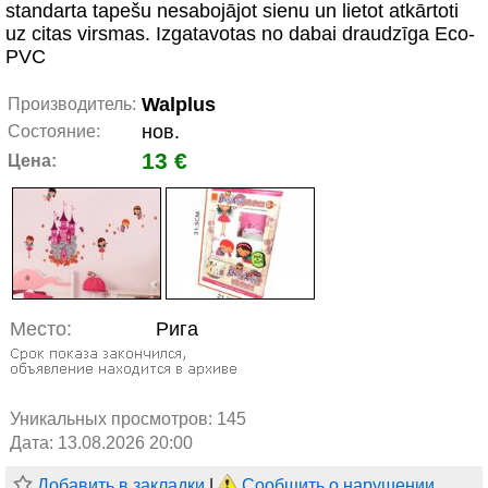
standarta tapešu nesabojājot sienu un lietot atkārtoti
uz citas virsmas. Izgatavotas no dabai draudzīga Eco-
PVC
Walplus
Производитель:
нов.
Состояние:
13 €
Цена:
Место:
Рига
Уникальных просмотров:
145
Дата: 13.08.2026 20:00
Добавить в закладки
|
Сообщить о нарушении