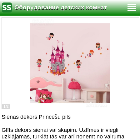
Оборудование детских комнат
1/2
Sienas dekors Princešu pils
Glīts dekors sienai vai skapim. Uzlīmes ir viegli
uzklājamas, turklāt tās var arī noņemt no vairuma