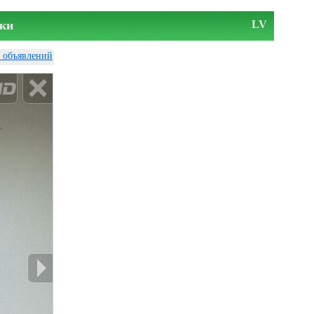
ки
LV
у объявлений