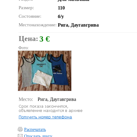
Размер:
110
Состояние:
б/у
Местонахождение:
Рига, Даугавгрива
Цена:
3 €
Фото:
Место:
Рига, Даугавгрива
Распечатать
Отослать другу