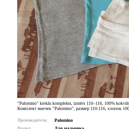
"Palomino" kreklu komplekts, izmērs 110–116, 100% kokvilna,
Комплект маечек "Palomino", размер 110-116, хлопок 100
Производитель:
Palomino
Раздел:
Для мальчика