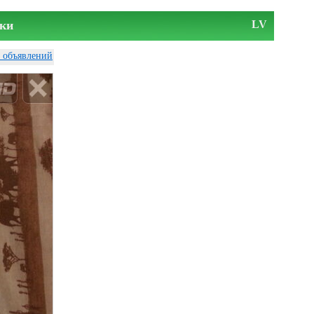
ки
LV
у объявлений