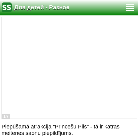
Для детей - Разное
1/7
Piepūšamā atrakcija "Princešu Pils" - tā ir katras
meitenes sapņu piepildījums.