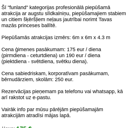
Šī "funland" kategorijas profesionālā piepūšamā
atrakcija ar augstu slīdkalniņu, piepūšamajiem stabiem
un citiem šķēršļiem neļaus jautrībai norimt Tavas
mazās princeses ballītē.
Piepūšamās atrakcijas izmērs: 6m x 6m x 4.3 m
Cena ģimenes pasākumam: 175 eur / diena
(pirmdiena - ceturtdiena) un 190 eur / diena
(piektdiena - svētdiena, svētku diena).
Cena sabiedriskam, korporatīvam pasākumam,
bērnudārziem, skolām: 250 eur.
Rezervācijas pieņemam pa telefonu vai whatsapp, kā
arī rakstot uz e-pastu.
Vairāk info par mūsu pārējām piepūšamajām
atrakcijām atradīsi mājas lapā.