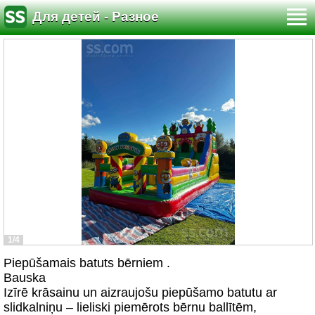
Для детей - Разное
1/4
Piepūšamais batuts bērniem .
Bauska
Izīrē krāsainu un aizraujošu piepūšamo batutu ar
slidkalniņu – lieliski piemērots bērnu ballītēm,