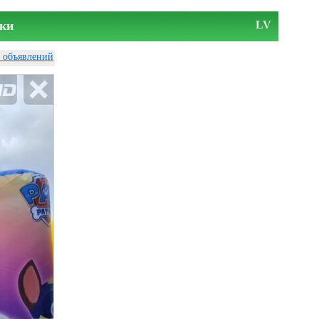
ки
LV
у объявлений