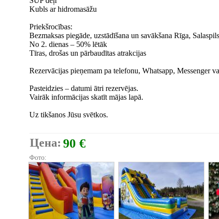
SUP dēļi
Kubls ar hidromasāžu
Priekšrocības:
Bezmaksas piegāde, uzstādīšana un savākšana Rīga, Salaspil
No 2. dienas – 50% lētāk
Tīras, drošas un pārbaudītas atrakcijas
Rezervācijas pieņemam pa telefonu, Whatsapp, Messenger vai 
Pasteidzies – datumi ātri rezervējas.
Vairāk informācijas skatīt mājas lapā.
Uz tikšanos Jūsu svētkos.
Цена:
90 €
Фото: