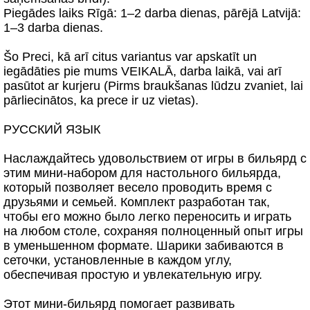
Piegādes laiks Rīgā: 1–2 darba dienas, pārējā Latvijā:
1–3 darba dienas.
Šo Preci, kā arī citus variantus var apskatīt un
iegādāties pie mums VEIKALĀ, darba laikā, vai arī
pasūtot ar kurjeru (Pirms braukšanas lūdzu zvaniet, lai
pārliecinātos, ka prece ir uz vietas).
РУССКИЙ ЯЗЫК
Наслаждайтесь удовольствием от игры в бильярд с
этим мини-набором для настольного бильярда,
который позволяет весело проводить время с
друзьями и семьей. Комплект разработан так,
чтобы его можно было легко переносить и играть
на любом столе, сохраняя полноценный опыт игры
в уменьшенном формате. Шарики забиваются в
сеточки, установленные в каждом углу,
обеспечивая простую и увлекательную игру.
Этот мини-бильярд помогает развивать