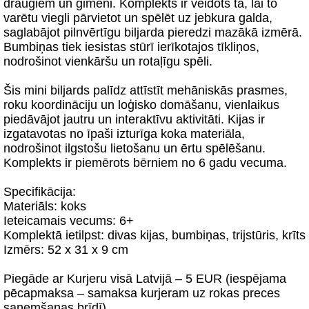
draugiem un ģimeni. Komplekts ir veidots tā, lai to
varētu viegli pārvietot un spēlēt uz jebkura galda,
saglabājot pilnvērtīgu biljarda pieredzi mazākā izmērā.
Bumbiņas tiek iesistas stūrī ierīkotajos tīkliņos,
nodrošinot vienkāršu un rotaļīgu spēli.
Šis mini biljards palīdz attīstīt mehāniskās prasmes,
roku koordināciju un loģisko domāšanu, vienlaikus
piedāvājot jautru un interaktīvu aktivitāti. Kijas ir
izgatavotas no īpaši izturīga koka materiāla,
nodrošinot ilgstošu lietošanu un ērtu spēlēšanu.
Komplekts ir piemērots bērniem no 6 gadu vecuma.
Specifikācija:
Materiāls: koks
Ieteicamais vecums: 6+
Komplektā ietilpst: divas kijas, bumbiņas, trijstūris, krīts
Izmērs: 52 x 31 x 9 cm
Piegāde ar Kurjeru visā Latvijā – 5 EUR (iespējama
pēcapmaksa – samaksa kurjeram uz rokas preces
saņemšanas brīdī).