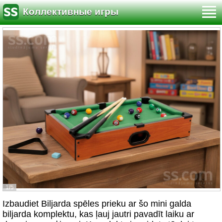
Коллективные игры
1/5
Izbaudiet Biljarda spēles prieku ar šo mini galda
biljarda komplektu, kas ļauj jautri pavadīt laiku ar