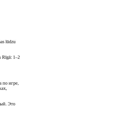
nas lūdzu
s Rīgā: 1–2
 по игре,
ках,
мый. Это