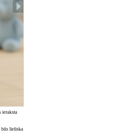
 ieraksta
būs lieliska