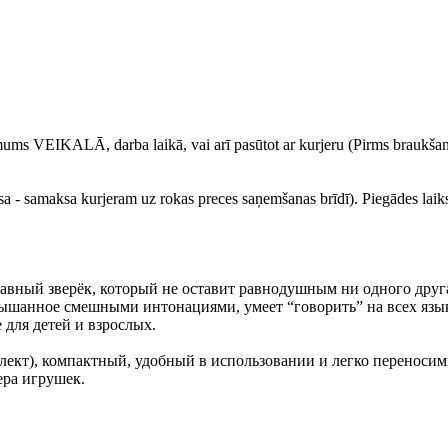
ie mums VEIKALĀ, darba laikā, vai arī pasūtot ar kurjeru (Pirms braukša
a - samaksa kurjeram uz rokas preces saņemšanas brīdī). Piegādes laik
вный зверёк, который не оставит равнодушным ни одного друга
слышанное смешными интонациями, умеет “говорить” на всех язы
 для детей и взрослых.
плект), компактный, удобный в использовании и легко переноси
ера игрушек.