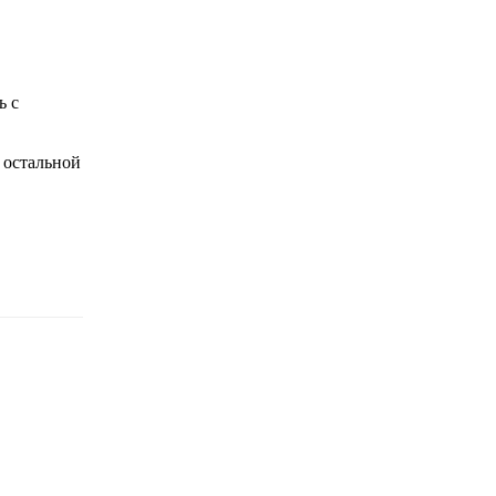
ь с
о остальной