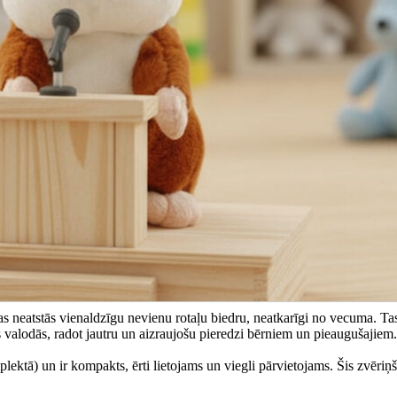
kas neatstās vienaldzīgu nevienu rotaļu biedru, neatkarīgi no vecuma. Tas
ās valodās, radot jautru un aizraujošu pieredzi bērniem un pieaugušajiem.
ktā) un ir kompakts, ērti lietojams un viegli pārvietojams. Šis zvēriņš 