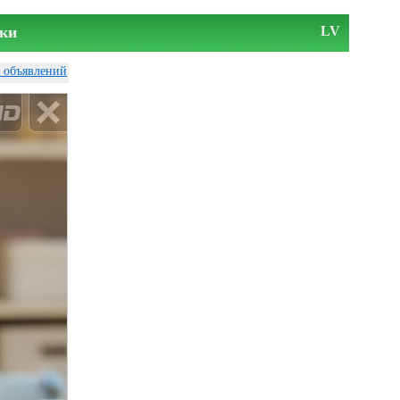
ки
LV
у объявлений