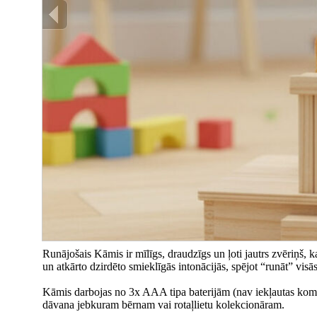
Runājošais Kāmis ir mīlīgs, draudzīgs un ļoti jautrs zvēriņš, 
un atkārto dzirdēto smieklīgās intonācijās, spējot “runāt” vis
Kāmis darbojas no 3x AAA tipa baterijām (nav iekļautas komple
dāvana jebkuram bērnam vai rotaļlietu kolekcionāram.