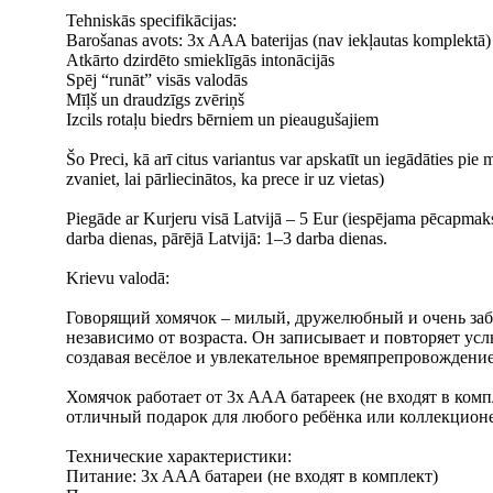
Tehniskās specifikācijas:
Barošanas avots: 3x AAA baterijas (nav iekļautas komplektā)
Atkārto dzirdēto smieklīgās intonācijās
Spēj “runāt” visās valodās
Mīļš un draudzīgs zvēriņš
Izcils rotaļu biedrs bērniem un pieaugušajiem
Šo Preci, kā arī citus variantus var apskatīt un iegādāties p
zvaniet, lai pārliecinātos, ka prece ir uz vietas)
Piegāde ar Kurjeru visā Latvijā – 5 Eur (iespējama pēcapmaks
darba dienas, pārējā Latvijā: 1–3 darba dienas.
Krievu valodā:
Говорящий хомячок – милый, дружелюбный и очень заба
независимо от возраста. Он записывает и повторяет у
создавая весёлое и увлекательное времяпрепровождение
Хомячок работает от 3x AAA батареек (не входят в ком
отличный подарок для любого ребёнка или коллекцион
Технические характеристики:
Питание: 3x AAA батареи (не входят в комплект)