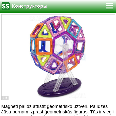
Конструкторы
1/5
Magnēti palīdz attīstīt ģeometrisko uztveri. Palīdzes
Jūsu bernam izprast ģeometriskās figuras. Tās ir viegli