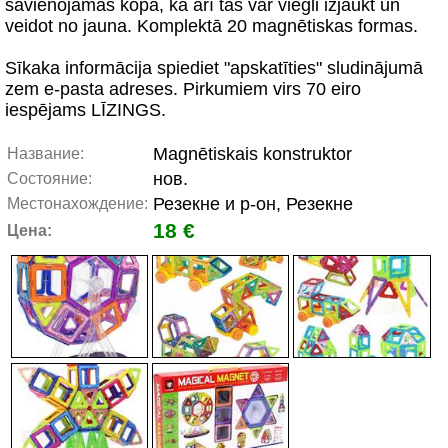
savienojamas kopā, kā arī tās var viegli izjaukt un
veidot no jauna. Komplektā 20 magnētiskas formas.
Sīkaka informācija spiediet "apskatīties" sludinājumā
zem e-pasta adreses. Pirkumiem virs 70 eiro
iespējams LĪZINGS.
Magnētiskais konstruktor
Название:
нов.
Состояние:
Резекне и р-он, Резекне
Местонахождение:
18 €
Цена: