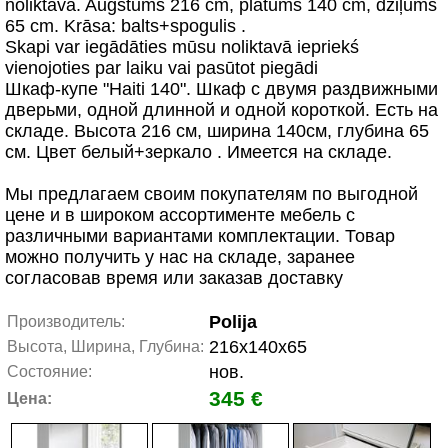
noliktavā. Augstums 216 cm, platums 140 cm, dziļums
65 cm. Krāsa: balts+spogulis .
Skapi var iegādāties mūsu noliktavā iepriekś
vienojoties par laiku vai pasūtot piegādi
Шкаф-купе "Haiti 140". Шкаф с двумя раздвижными
дверьми, одной длинной и одной короткой. Есть на
складе. Высота 216 см, ширина 140см, глубина 65
см. Цвет белый+зеркало . Имеется на складе.
Мы предлагаем своим покупателям по выгодной
цене и в широком ассортименте мебель с
различными вариантами комплектации. Товар
можно получить у нас на складе, заранее
согласовав время или заказав доставку
Polija
Производитель:
216x140x65
Высота, Ширина, Глубина:
нов.
Состояние:
345 €
Цена: