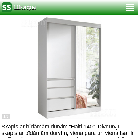
Шкафы
1/3
Skapis ar bīdāmām durvim "Haiti 140". Divdurvju
skapis ar bīdāmām durvīm, viena gara un viena īsa. Ir