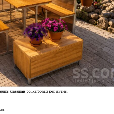
jums krāsainais polikarbonāts pēc izvēles.
anai.