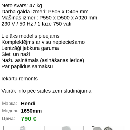
Neto svars: 47 kg
Darba galda izmēri: P505 x D405 mm
Mašīnas izmēri: P550 x D500 x A920 mm
230 V / 50 Hz / 1 fāze 750 vati
Lielāks modelis pieejams
Komplektējms ar visu nepieciešamo
Lentzāģi jebkura garuma
Sieti un naži
Nažu asināmais (asināšanas ierīce)
Par papildus samaksu
Iekārtu remonts
Vairāk info pēc saites zem sludinājuma
Hendi
Марка:
1650mm
Модель:
790 €
Цена: