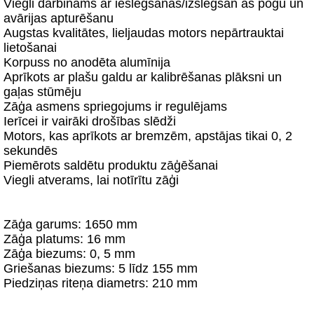
Viegli darbināms ar ieslēgšanas/izslēgšan as pogu un
avārijas apturēšanu
Augstas kvalitātes, lieljaudas motors nepārtrauktai
lietošanai
Korpuss no anodēta alumīnija
Aprīkots ar plašu galdu ar kalibrēšanas plāksni un
gaļas stūmēju
Zāģa asmens spriegojums ir regulējams
Ierīcei ir vairāki drošības slēdži
Motors, kas aprīkots ar bremzēm, apstājas tikai 0, 2
sekundēs
Piemērots saldētu produktu zāģēšanai
Viegli atverams, lai notīrītu zāģi
Zāģa garums: 1650 mm
Zāģa platums: 16 mm
Zāģa biezums: 0, 5 mm
Griešanas biezums: 5 līdz 155 mm
Piedziņas riteņa diametrs: 210 mm