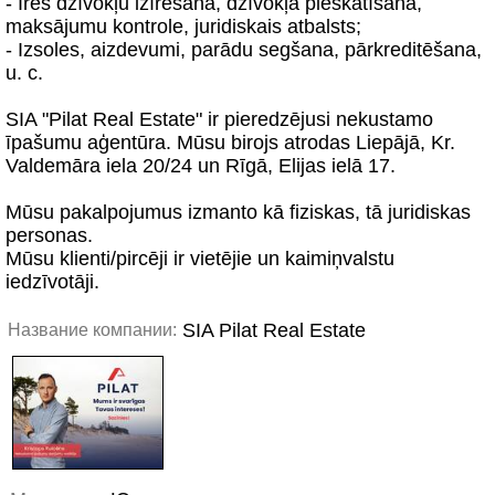
- Īres dzīvokļu izīrēšana, dzīvokļa pieskatīšana,
maksājumu kontrole, juridiskais atbalsts;
- Izsoles, aizdevumi, parādu segšana, pārkreditēšana,
u. c.
SIA "Pilat Real Estate" ir pieredzējusi nekustamo
īpašumu aģentūra. Mūsu birojs atrodas Liepājā, Kr.
Valdemāra iela 20/24 un Rīgā, Elijas ielā 17.
Mūsu pakalpojumus izmanto kā fiziskas, tā juridiskas
personas.
Mūsu klienti/pircēji ir vietējie un kaimiņvalstu
iedzīvotāji.
SIA Pilat Real Estate
Название компании: