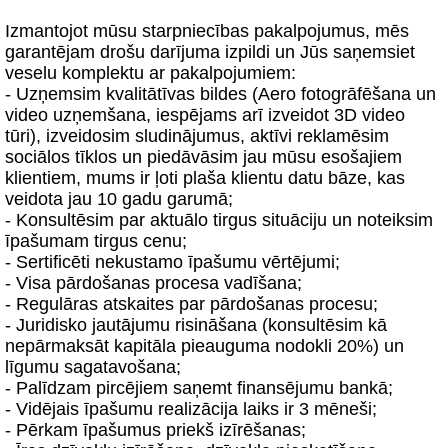
Izmantojot mūsu starpniecības pakalpojumus, mēs
garantējam drošu darījuma izpildi un Jūs saņemsiet
veselu komplektu ar pakalpojumiem:
- Uzņemsim kvalitātīvas bildes (Aero fotogrāfēšana un
video uzņemšana, iespējams arī izveidot 3D video
tūri), izveidosim sludinājumus, aktīvi reklamēsim
sociālos tīklos un piedāvāsim jau mūsu esošajiem
klientiem, mums ir ļoti plaša klientu datu bāze, kas
veidota jau 10 gadu garumā;
- Konsultēsim par aktuālo tirgus situāciju un noteiksim
īpašumam tirgus cenu;
- Sertificēti nekustamo īpašumu vērtējumi;
- Visa pārdošanas procesa vadīšana;
- Regulāras atskaites par pārdošanas procesu;
- Juridisko jautājumu risināšana (konsultēsim kā
nepārmaksāt kapitāla pieauguma nodokli 20%) un
līgumu sagatavošana;
- Palīdzam pircējiem saņemt finansējumu bankā;
- Vidējais īpašumu realizācija laiks ir 3 mēneši;
- Pērkam īpašumus priekš izīrēšanas;