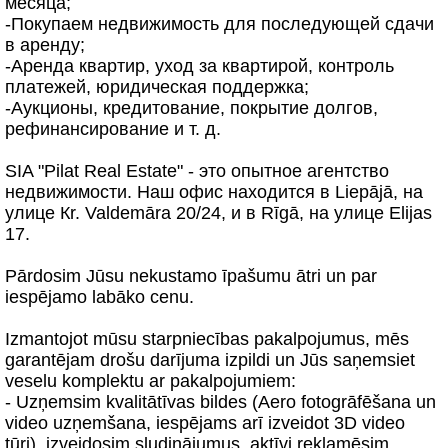
месяца;
-Покупаем недвижимость для последующей сдачи
в аренду;
-Аренда квартир, уход за квартирой, контроль
платежей, юридическая поддержка;
-Аукционы, кредитование, покрытие долгов,
рефинансирование и т. д.
SIA "Pilat Real Estate" - это опытное агентство
недвижимости. Наш офис находится в Liepājā, на
улице Кr. Valdemāra 20/24, и в Rīgā, на улице Elijas
17.
Pārdosim Jūsu nekustamo īpašumu ātri un par
iespējamo labāko cenu.
Izmantojot mūsu starpniecības pakalpojumus, mēs
garantējam drošu darījuma izpildi un Jūs saņemsiet
veselu komplektu ar pakalpojumiem:
- Uzņemsim kvalitātīvas bildes (Aero fotogrāfēšana un
video uzņemšana, iespējams arī izveidot 3D video
tūri), izveidosim sludinājumus, aktīvi reklamēsim