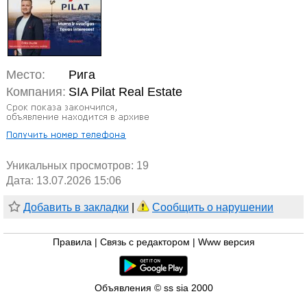
Место:
Рига
Компания:
SIA Pilat Real Estate
Уникальных просмотров:
19
Дата: 13.07.2026 15:06
Добавить в закладки
|
Сообщить о нарушении
Правила
|
Связь с редактором
|
Www версия
Объявления © ss sia 2000