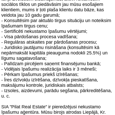
sociālos tīklos un piedāvāsim jau mūsu esošajiem
klientiem, mums ir ļoti plaša klientu datu bāze, kas
veidota jau 10 gadu garumā;
- Konsultēsim par aktuālo tirgus situāciju un noteiksim
īpašumam tirgus cenu;
- Sertificēti nekustamo īpašumu vērtējumi;
- Visa pārdošanas procesa vadīšana;
- Regulāras atskaites par pārdošanas procesu;
- Juridisko jautājumu risināšana (konsultēsim kā
nepārmaksāt kapitāla pieauguma nodokli 25.5%) un
līgumu sagatavošana;
- Palīdzam pircējiem saņemt finansējumu bankā;
- Vidējais īpašumu realizācija laiks ir 3 mēneši;
- Pērkam īpašumus priekš izīrēšanas;
- Īres dzīvokļu izīrēšana, dzīvokļa pieskatīšana,
maksājumu kontrole, juridiskais atbalsts;
- Izsoles, aizdevumi, parādu segšana, pārkreditēšana,
u. c.
SIA "Pilat Real Estate" ir pieredzējusi nekustamo
īpašumu aģentūra. Mūsu birojs atrodas Liepājā, Kr.