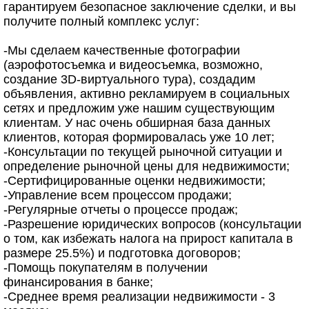
гарантируем безопасное заключение сделки, и вы
получите полный комплекс услуг:
-Мы сделаем качественные фотографии
(аэрофотосъемка и видеосъемка, возможно,
создание 3D-виртуального тура), создадим
объявления, активно рекламируем в социальных
сетях и предложим уже нашим существующим
клиентам. У нас очень обширная база данных
клиентов, которая формировалась уже 10 лет;
-Консультации по текущей рыночной ситуации и
определение рыночной цены для недвижимости;
-Сертифицированные оценки недвижимости;
-Управление всем процессом продажи;
-Регулярные отчеты о процессе продаж;
-Разрешение юридических вопросов (консультации
о том, как избежать налога на прирост капитала в
размере 25.5%) и подготовка договоров;
-Помощь покупателям в получении
финансирования в банке;
-Среднее время реализации недвижимости - 3