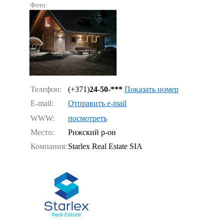
Фото:
Телефон:
(+371)
24-50-***
Показать номер
E-mail:
Отправить e-mail
WWW:
посмотреть
Место:
Рижский р-он
Компания:
Starlex Real Estate SIA