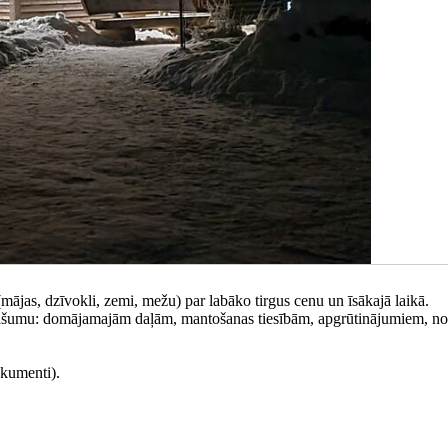
mājas, dzīvokli, zemi, mežu) par labāko tirgus cenu un īsākajā laikā.
 īpašumu: domājamajām daļām, mantošanas tiesībām, apgrūtinājumiem, n
okumenti).