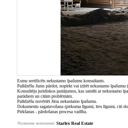
Esmu sertificēts nekustamo īpašumu konsultants.
Palīdzēšu Jums pārdot, nopirkt vai izīrēt nekustamo īpašumu (
Konsultēju juridiskos jautājumos, kas saistīti ar nekustamo
parādiem un citām problēmām.
Palīdzēšu novērtēt Jūsu nekustamo īpašumu.
Dokumentu sagatavošana (pirkuma līgumi, īres līgumi, citi d
Pirkšanas - pārdošanas procesa vadība.
Название компании:
Starlex Real Estate