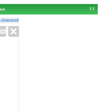
ки
LV
у объявлений