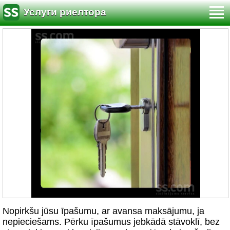
Услуги риелтора
Nopirkšu jūsu īpašumu, ar avansa maksājumu, ja
nepieciešams. Pērku īpašumus jebkādā stāvoklī, bez