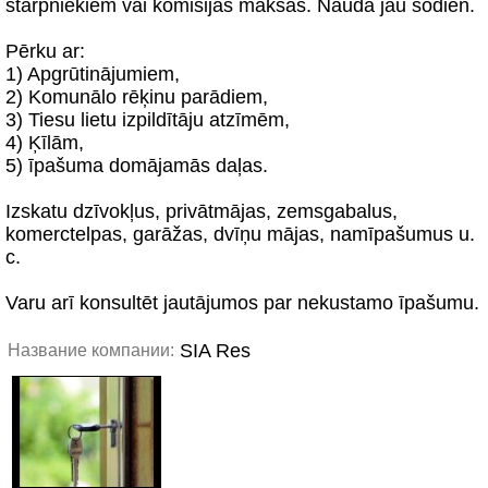
starpniekiem vai komisijas maksas. Nauda jau šodien.
Pērku ar:
1) Apgrūtinājumiem,
2) Komunālo rēķinu parādiem,
3) Tiesu lietu izpildītāju atzīmēm,
4) Ķīlām,
5) īpašuma domājamās daļas.
Izskatu dzīvokļus, privātmājas, zemsgabalus,
komerctelpas, garāžas, dvīņu mājas, namīpašumus u.
c.
Varu arī konsultēt jautājumos par nekustamo īpašumu.
SIA Res
Название компании: