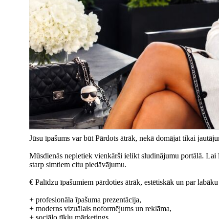
Jūsu īpašums var būt Pārdots ātrāk, nekā domājat tikai jautājums
Mūsdienās nepietiek vienkārši ielikt sludinājumu portālā. Lai
starp simtiem citu piedāvājumu.
€ Palīdzu īpašumiem pārdoties ātrāk, estētiskāk un par labāku
+ profesionāla īpašuma prezentācija,
+ moderns vizuālais noformējums un reklāma,
+ sociālo tīklu mārketings,