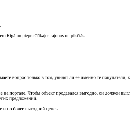
.
 Rīgā un pieprasītākajos rajonos un pilsētās.
ете вопрос только в том, увидят ли её именно те покупатели, 
е на портале. Чтобы объект продавался выгодно, он должен выг
ругих предложений.
 и по более выгодной цене -