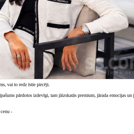
, vai to redz īstie pircēji.
 īpašums pārdotos izdevīgi, tam jāizskatās premium, jārada emocijas un j
 cenu -