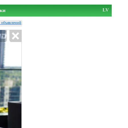
ки
LV
у объявлений