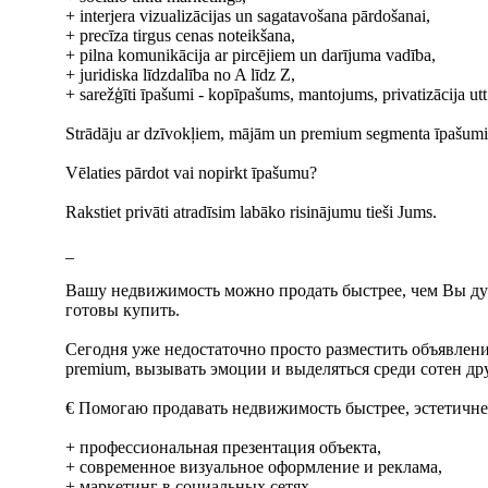
+ interjera vizualizācijas un sagatavošana pārdošanai,
+ precīza tirgus cenas noteikšana,
+ pilna komunikācija ar pircējiem un darījuma vadība,
+ juridiska līdzdalība no A līdz Z,
+ sarežģīti īpašumi - kopīpašums, mantojums, privatizācija utt
Strādāju ar dzīvokļiem, mājām un premium segmenta īpašumiem
Vēlaties pārdot vai nopirkt īpašumu?
Rakstiet privāti atradīsim labāko risinājumu tieši Jums.
_
Вашу недвижимость можно продать быстрее, чем Вы дума
готовы купить.
Сегодня уже недостаточно просто разместить объявлени
premium, вызывать эмоции и выделяться среди сотен д
€ Помогаю продавать недвижимость быстрее, эстетичнее
+ профессиональная презентация объекта,
+ современное визуальное оформление и реклама,
+ маркетинг в социальных сетях,