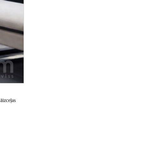
āizceļas