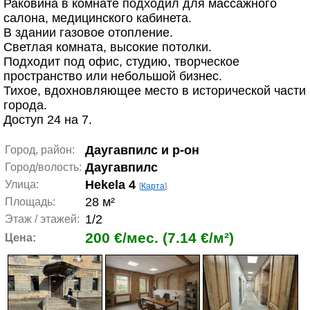
Раковина в комнате подходил для массажного
салона, медицинского кабинета.
В здании газовое отопление.
Светлая комната, высокие потолки.
Подходит под офис, студию, творческое
пространство или небольшой бизнес.
Тихое, вдохновляющее место в исторической части
города.
Доступ 24 на 7.
Даугавпилс и р-он
Город, район:
Даугавпилс
Город/волость:
Hekela 4
Улица:
[
Карта
]
28 м²
Площадь:
1/2
Этаж / этажей:
200 €/мес. (7.14 €/м²)
Цена: