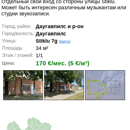
Отдельный свой вход со стороны улицы Stiklu.
Может быть интересен различным музыкантам или
студии звукозаписи.
Даугавпилс и р-он
Город, район:
Даугавпилс
Город/волость:
Stiklu 7g
Улица:
[
Карта
]
34 м²
Площадь:
1/1
Этаж / этажей:
170 €/мес. (5 €/м²)
Цена: