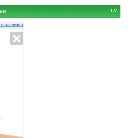
ки
LV
у объявлений