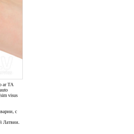
o ar TA
 auto
īsim visus
варии, с
й Латвии.