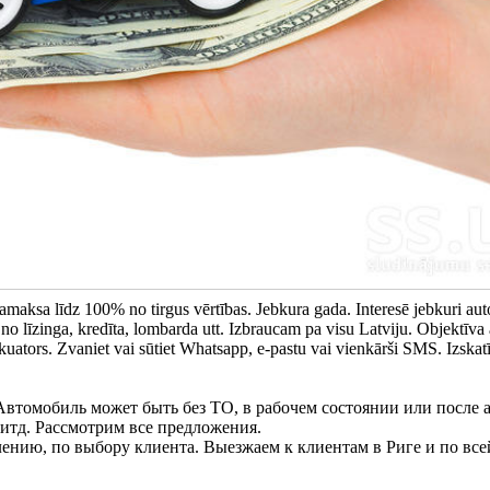
aksa līdz 100% no tirgus vērtības. Jebkura gada. Interesē jebkuri aut
 no līzinga, kredīta, lombarda utt. Izbraucam pa visu Latviju. Objektīva
ators. Zvaniet vai sūtiet Whatsapp, e-pastu vai vienkārši SMS. Izskat
втомобиль может быть без ТО, в рабочем состоянии или после а
 итд. Рассмотрим все предложения.
ению, по выбору клиента. Выезжаем к клиентам в Риге и по все