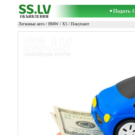
Подать 
ОБЪЯВЛЕНИЯ
Легковые авто
/
BMW
/
X5
/ Покупают