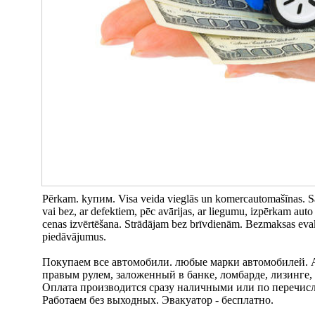
Pērkam. kупим. Visa veida vieglās un komercautomašīnas. Sam
vai bez, ar defektiem, pēc avārijas, ar liegumu, izpērkam auto
cenas izvērtēšana. Strādājam bez brīvdienām. Bezmaksas evaku
piedāvājumus.
Покупаем все автомобили. любыe марки автомобилей. А
правым рулем, заложенный в банке, ломбарде, лизинге,
Оплата производится сразу наличными или по перечисл
Работаем без выходных. Эвакуатор - бесплатно.