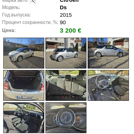
Citroen
Марка авто
Ds
Модель:
2015
Год выпуска:
90
Процент сохранности, %:
3 200 €
Цена: