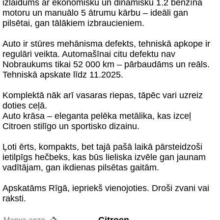
izlaidums ar ekonomisku un dinamisku 1.2 benzīna
motoru un manuālo 5 ātrumu kārbu – ideāli gan
pilsētai, gan tālākiem izbraucieniem.
Auto ir stūres mehānisma defekts, tehniskā apkope ir
regulāri veikta. Automašīnai citu defektu nav
Nobraukums tikai 52 000 km – pārbaudāms un reāls.
Tehniskā apskate līdz 11.2025.
Komplektā nāk arī vasaras riepas, tāpēc vari uzreiz
doties ceļā.
Auto krāsa – eleganta pelēka metālika, kas izceļ
Citroen stilīgo un sportisko dizainu.
Ļoti ērts, kompakts, bet tajā pašā laikā pārsteidzoši
ietilpīgs hečbeks, kas būs lieliska izvēle gan jaunam
vadītājam, gan ikdienas pilsētas gaitām.
Apskatāms Rīgā, iepriekš vienojoties. Droši zvani vai
raksti.