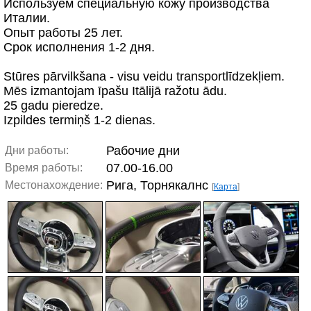
Используем специальную кожу производства
Италии.
Опыт работы 25 лет.
Срок исполнения 1-2 дня.
Stūres pārvilkšana - visu veidu transportlīdzekļiem.
Mēs izmantojam īpašu Itālijā ražotu ādu.
25 gadu pieredze.
Izpildes termiņš 1-2 dienas.
Рабочие дни
Дни работы:
07.00-16.00
Время работы:
Рига, Торнякалнс
Местонахождение:
[
Карта
]