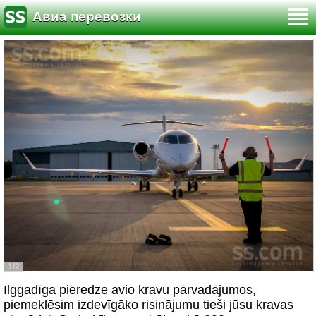
Авиа перевозки
1/2
Ilggadīga pieredze avio kravu pārvadājumos,
piemeklēsim izdevīgāko risinājumu tieši jūsu kravas