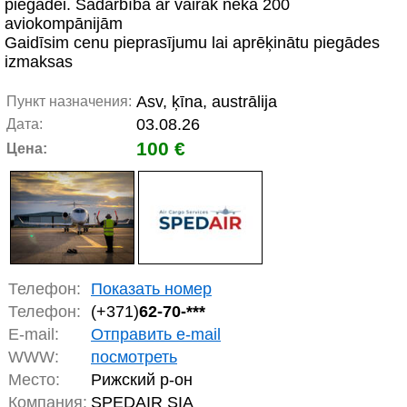
piegādei. Sadarbība ar vairāk nekā 200
aviokompānijām
Gaidīsim cenu pieprasījumu lai aprēķinātu piegādes
izmaksas
Asv, ķīna, austrālija
Пункт назначения:
03.08.26
Дата:
100 €
Цена:
Телефон:
Показать номер
Телефон:
(+371)
62-70-***
E-mail:
Отправить e-mail
WWW:
посмотреть
Место:
Рижский р-он
Компания:
SPEDAIR SIA