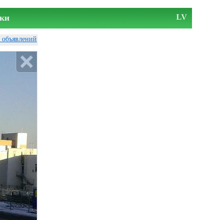
ки
LV
у объявлений