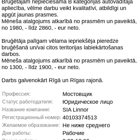
Bruģētājam nepieciešama B kategorijas autovadītāja
apliecība, vēlme darbu veikt kvalitatīvi, atbildīgi un
apgūt jaunas prasmes.
Mēneša atalgojums atkarībā no prasmēm un paveiktā,
no 1980, - līdz 2860, - eur neto.
Bruģētāja palīgam vēlama iepriekšēja pieredze
bruģēšanā un/vai citos teritorijas labiekārtošanas
darbos.
Mēneša atalgojums atkarībā no prasmēm un paveiktā,
no 1300, - līdz 1900, - eur neto.
Darbs galvenokārt Rīgā un Rīgas rajonā.
Мостовщик
Профессия:
Юридическое лицо
Статус работодателя:
SIA Linnor
Название компании:
40103374513
Регистрационный номер:
Не ниже среднего
Желаемое образование:
Рабочие
Дни работы: