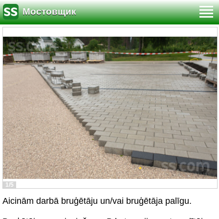
Мостовщик
1/5
Aicinām darbā bruģētāju un/vai bruģētāja palīgu.