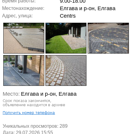
9.00-18.00
Время работы:
Елгава и р-он, Елгава
Местонахождение:
Centrs
Адрес, улица:
Место:
Елгава и р-он, Елгава
Уникальных просмотров:
289
Дата: 29.07.2026 15:55