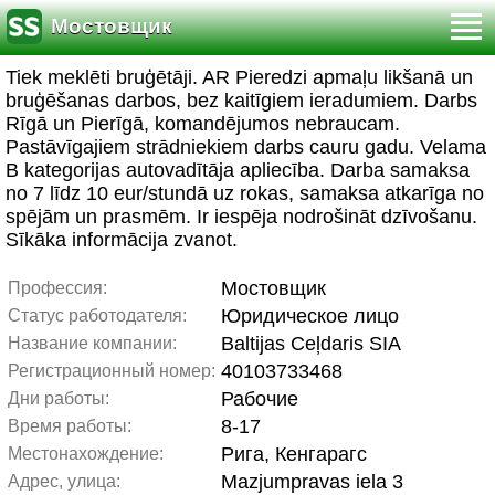
Мостовщик
Tiek meklēti bruģētāji. AR Pieredzi apmaļu likšanā un
bruģēšanas darbos, bez kaitīgiem ieradumiem. Darbs
Rīgā un Pierīgā, komandējumos nebraucam.
Pastāvīgajiem strādniekiem darbs cauru gadu. Velama
B kategorijas autovadītāja apliecība. Darba samaksa
no 7 līdz 10 eur/stundā uz rokas, samaksa atkarīga no
spējām un prasmēm. Ir iespēja nodrošināt dzīvošanu.
Sīkāka informācija zvanot.
Мостовщик
Профессия:
Юридическое лицо
Статус работодателя:
Baltijas Ceļdaris SIA
Название компании:
40103733468
Регистрационный номер:
Рабочие
Дни работы:
8-17
Время работы:
Рига, Кенгарагс
Местонахождение:
Mazjumpravas iela 3
Адрес, улица: