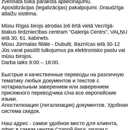
zvērināta tulka paraksta apliecinājumu.
Apostilizācijas (legalizācijas) pakalpojumi. Draudzīga
atlaižu sistēma.
Mūsu Rīgas birojs atrodas ļoti ērtā vietā Vecrīgā-
blakus tirdzniecības centram "Galerija Centrs", VAĻŅU
ielā 30, 61. kabinets.
Mūsu Jūrmalas filiāle - Dubulti, Baznīcas ielā 30-12
Jūs varat pasūtīt tulkojumus pa elektronisko pastu vai
mūsu birojos.
Darba laiks 9:00 – 18:00.
Быстрые и качественные переводы на различную
тематику любых документов и текстов с
нотариальным заверением или заверением
присяжного переводчика с/на все европейские
языки.
Апостилизация (легализация) документов. Удобная
система скидок.
Наш адрес - самое удобное место для клиента,
офис в самом центре Старой Риги, рядом с