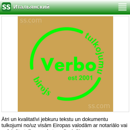
Итальянский
Ātri un kvalitatīvi jebkuru tekstu un dokumentu
tulkojumi no/uz visām Eiropas valodām ar notariālo vai