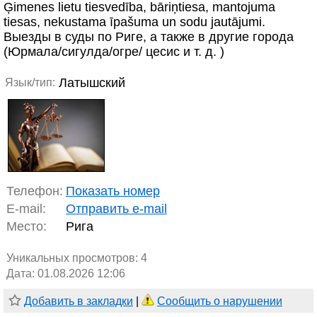
Ģimenes lietu tiesvedība, bāriņtiesa, mantojuma
tiesas, nekustama īpašuma un sodu jautājumi.
Выезды в суды по Риге, а также в другие города
(Юрмала/сигулда/огре/ цесис и т. д. )
Латышский
Язык/тип:
Телефон:
Показать номер
E-mail:
Отправить e-mail
Место:
Рига
Уникальных просмотров:
4
Дата: 01.08.2026 12:06
Добавить в закладки
|
Сообщить о нарушении