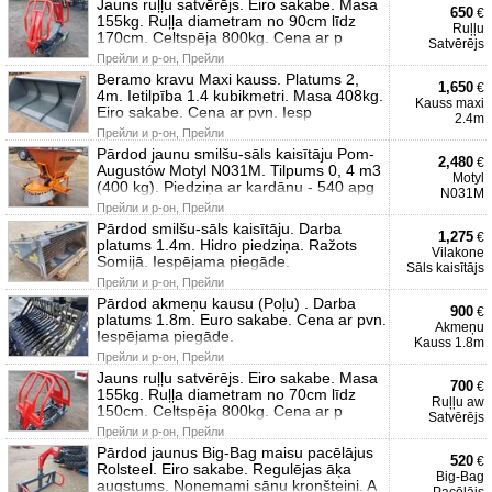
Jauns ruļļu satvērējs. Eiro sakabe. Masa
650
€
155kg. Ruļļa diametram no 90cm līdz
Ruļļu
170cm. Celtspēja 800kg. Cena ar p
Satvērējs
Прейли и р-он, Прейли
Beramo kravu Maxi kauss. Platums 2,
1,650
€
4m. Ietilpība 1.4 kubikmetri. Masa 408kg.
Kauss maxi
Eiro sakabe. Cena ar pvn. Iesp
2.4m
Прейли и р-он, Прейли
Pārdod jaunu smilšu-sāls kaisītāju Pom-
2,480
€
Augustów Motyl N031M. Tilpums 0, 4 m3
Motyl
(400 kg). Piedziņa ar kardānu - 540 apg
N031M
Прейли и р-он, Прейли
Pārdod smilšu-sāls kaisītāju. Darba
1,275
€
platums 1.4m. Hidro piedziņa. Ražots
Vilakone
Somijā. Iespējama piegāde.
Sāls kaisītājs
Прейли и р-он, Прейли
Pārdod akmeņu kausu (Poļu) . Darba
900
€
platums 1.8m. Euro sakabe. Cena ar pvn.
Akmeņu
Iespējama piegāde.
Kauss 1.8m
Прейли и р-он, Прейли
Jauns ruļļu satvērējs. Eiro sakabe. Masa
700
€
155kg. Ruļļa diametram no 70cm līdz
Ruļļu aw
150cm. Celtspēja 800kg. Cena ar p
Satvērējs
Прейли и р-он, Прейли
Pārdod jaunus Big-Bag maisu pacēlājus
520
€
Rolsteel. Eiro sakabe. Regulējas āķa
Big-Bag
augstums. Noņemami sānu kronšteini. A