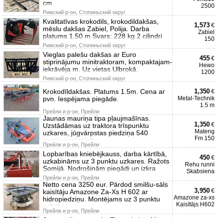
cm
2500
Рижский р-он, Стопиньский округ
Kvalitatīvas krokodils, krokodildakšas,
1,573
€
mēslu dakšas Zabiel, Polija. Darba
Zabiel
platums 1.50 m Svars: 228 kg 2 cilindri
150
Рижский р-он, Стопиньский округ
Vieglas palešu dakšas ar Euro
455
€
stiprinājumu minitraktoram, kompaktajam-
Hewo
iekrāvēja m. Uz vietas Ulbrokā.
1200
Рижский р-он, Стопиньский округ
Krokodīldakšas. Platums 1.5m. Cena ar
1,350
€
pvn. Iespējama piegāde.
Metal-Technik
1.5 m
Прейли и р-он, Прейли
Jaunas mauriņa tipa pļaujmašīnas.
1,350
€
Uzstādāmas uz traktora trīspunktu
Mateng
uzkares, jūgvārpstas piedziņa 540
Fm 150
apgriezieni minū
Прейли и р-он, Прейли
Lopbarības kniebējkauss, darba kārtībā,
450
€
uzkabināms uz 3 punktu uzkares. Ražots
Rehu runni
Somijā. Nodrošinām piegādi un izkra
Skabsiena
Прейли и р-он, Прейли
Netto cena 3250 eur. Pārdod smilšu-sāls
3,950
€
kaisītāju Amazone Za-Xs H 602 ar
Amazone za-xs
hidropiedziņu. Montējams uz 3 punktu
Kaisītājs H602
sakabe
Прейли и р-он, Прейли