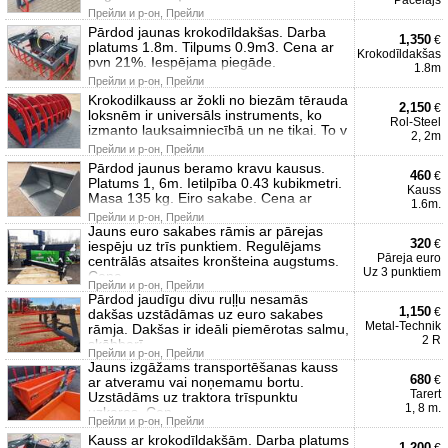
Pacēlājs
Прейли и р-он, Прейли
Pārdod jaunas krokodīldakšas. Darba
1,350
€
platums 1.8m. Tilpums 0.9m3. Cena ar
Krokodīldakšas
pvn 21%. Iespējama piegāde.
1.8m
Прейли и р-он, Прейли
Krokodilkauss ar žokli no biezām tērauda
2,150
€
loksnēm ir universāls instruments, ko
Rol-Steel
izmanto lauksaimniecībā un ne tikai. To v
2, 2m
Прейли и р-он, Прейли
Pārdod jaunus beramo kravu kausus.
460
€
Platums 1, 6m. Ietilpība 0.43 kubikmetri.
Kauss
Masa 135 kg. Eiro sakabe. Cena ar
1.6m.
Прейли и р-он, Прейли
Jauns euro sakabes rāmis ar pārejas
320
€
iespēju uz trīs punktiem. Regulējams
Pāreja euro
centrālās atsaites kronšteina augstums.
Uz 3 punktiem
Cena
Прейли и р-он, Прейли
Pārdod jaudīgu divu ruļļu nesamās
1,150
€
dakšas uzstādāmas uz euro sakabes
Metal-Technik
rāmja. Dakšas ir ideāli piemērotas salmu,
2 R
skābbarī
Прейли и р-он, Прейли
Jauns izgāžams transportēšanas kauss
680
€
ar atveramu vai noņemamu bortu.
Tarert
Uzstādāms uz traktora trīspunktu
1, 8 m.
uzkares. Cen
Прейли и р-он, Прейли
Kauss ar krokodīldakšām. Darba platums
1,200