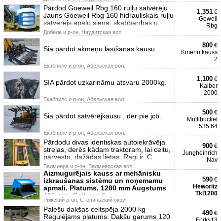
Pārdod Goeweil Rbg 160 ruļļu satvērēju
1,351
€
Jauns Goeweil Rbg 160 hidrauliskais ruļļu
Goweil
satvērējs apaļo siena, skābbarības u
Rbg
Добеле и р-он, Наудитская вол.
800
€
Sia pārdot akmeņu lasīšanas kausu.
Kmeņu kauss
2
Екабпилс и р-он, Абельская вол.
1,100
€
SIA pārdot uzkarināmu atsvaru 2000kg.
Kaiber
2000
Екабпилс и р-он, Абельская вол.
500
€
Sia pārdot satvērējkausu , der pie jcb.
Multibucket
535.64
Екабпилс и р-он, Абельская вол.
Pārdodu divas identiskas autoiekrāvēja
900
€
strelas, derēs kādam traktoram, lai celtu,
Jungheinrich
pārvestu, dažādas lietas. Ragi ir. C
Nav
Валмиера и р-он, Валмиерская вол.
Aizmugurējais kauss ar mehānisku
590
€
izkraušanas sistēmu un noņemamu
Heworitz
apmali. Platums, 1200 mm Augstums
Tkl1200
450 mm, Dziļums 6
Рижский р-он, Стопиньский округ
Palešu dakšas celtspēja 2000 kg
490
€
Regulējams platums. Dakšu garums 120
Forks13