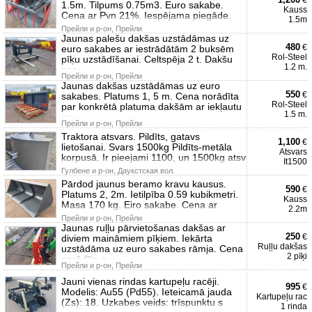
€
1.5m. Tilpums 0.75m3. Euro sakabe.
Kauss
Cena ar Pvn 21%. Iespējama piegāde.
1.5m
Прейли и р-он, Прейли
Jaunas palešu dakšas uzstādāmas uz
480
€
euro sakabes ar iestrādātām 2 buksēm
Rol-Steel
pīķu uzstādīšanai. Celtspēja 2 t. Dakšu
1.2 m.
garu
Прейли и р-он, Прейли
Jaunas dakšas uzstādāmas uz euro
550
€
sakabes. Platums 1, 5 m. Cena norādīta
Rol-Steel
par konkrētā platuma dakšām ar iekļautu
1.5 m.
pv
Прейли и р-он, Прейли
Traktora atsvars. Pildīts, gatavs
1,100
€
lietošanai. Svars 1500kg Pildīts-metāla
Atsvars
korpusā. Ir pieejami 1100, un 1500kg atsv
It1500
Гулбене и р-он, Даукстская вол.
Pārdod jaunus beramo kravu kausus.
590
€
Platums 2, 2m. Ietilpība 0.59 kubikmetri.
Kauss
Masa 170 kg. Eiro sakabe. Cena ar
2.2m
Прейли и р-он, Прейли
Jaunas ruļļu pārvietošanas dakšas ar
250
€
diviem maināmiem pīķiem. Iekārta
Ruļļu dakšas
uzstādāma uz euro sakabes rāmja. Cena
2 pīķi
norādīta a
Прейли и р-он, Прейли
Jauni vienas rindas kartupeļu racēji.
995
€
Modelis: Au55 (Pd55). Ieteicamā jauda
Kartupeļu rac
(Zs): 18. Uzkabes veids: trīspunktu s
1 rinda