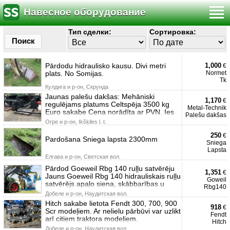
Навесное оборудование
Тип сделки:
Сортировка:
Поиск
Pārdodu hidraulisko kausu. Divi metri
1,000
€
plats. No Somijas.
Normet
Tk
Кулдига и р-он, Скрунда
Jaunas palešu dakšas: Mehāniski
1,170
€
regulējams platums Celtspēja 3500 kg
Metal-Technik
Euro sakabe Cena norādīta ar PVN. Ies
Palešu dakšas
Огре и р-он, Ikšķiles l. t.
250
€
Pardošana Sniega lapsta 2300mm
Sniega
Lapsta
Елгава и р-он, Светская вол.
Pārdod Goeweil Rbg 140 ruļļu satvērēju
1,351
€
Jauns Goeweil Rbg 140 hidrauliskais ruļļu
Goweil
satvērējs apaļo siena, skābbarības u
Rbg140
Добеле и р-он, Наудитская вол.
Hitch sakabe lietota Fendt 300, 700, 900
918
€
Scr modeļiem. Ar nelielu pārbūvi var uzlikt
Fendt
arī citiem traktora modeļiem.
Hitch
Добеле и р-он, Наудитская вол.