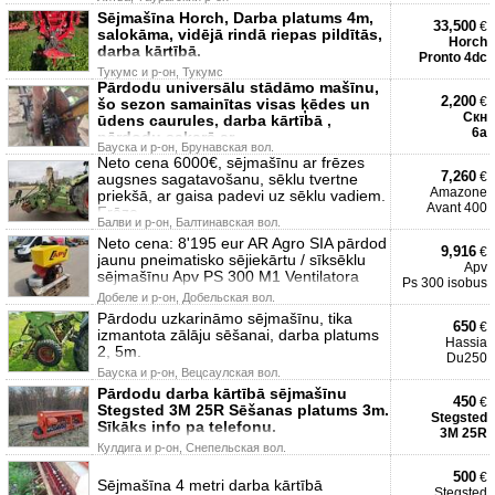
Sējmašīna Horch, Darba platums 4m,
33,500
€
salokāma, vidējā rindā riepas pildītās,
Horch
darba kārtībā.
Pronto 4dc
Тукумс и р-он, Тукумс
Pārdodu universālu stādāmo mašīnu,
2,200
€
šo sezon samainītas visas ķēdes un
Скн
ūdens caurules, darba kārtībā ,
6а
pārdodu sakarā ar
Бауска и р-он, Брунавская вол.
Neto cena 6000€, sējmašīnu ar frēzes
7,260
€
augsnes sagatavošanu, sēklu tvertne
Amazone
priekšā, ar gaisa padevi uz sēklu vadiem.
Avant 400
Frēze
Балви и р-он, Балтинавская вол.
Neto cena: 8'195 eur AR Agro SIA pārdod
9,916
€
jaunu pneimatisko sējiekārtu / sīksēklu
Apv
sējmašīnu Apv PS 300 M1 Ventilatora
Ps 300 isobus
Добеле и р-он, Добельская вол.
Pārdodu uzkarināmo sējmašīnu, tika
650
€
izmantota zālāju sēšanai, darba platums
Hassia
2, 5m.
Du250
Бауска и р-он, Вецсаулская вол.
Pārdodu darba kārtībā sējmašīnu
450
€
Stegsted 3M 25R Sēšanas platums 3m.
Stegsted
Sīkāks info pa telefonu.
3M 25R
Кулдига и р-он, Снепельская вол.
500
€
Sējmašīna 4 metri darba kārtībā
Stegsted