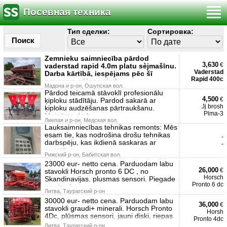
Посевная техника
Тип сделки:
Сортировка:
Поиск
Zemnieku saimniecība pārdod
3,630
€
vaderstad rapid 4.0m platu sèjmašīnu.
Vaderstad
Darba kārtībā, iespējams pēc šī
Rapid 400c
pavasara sējas vajad
Мадона и р-он, Ошупская вол.
Pārdod teicamā stāvoklī profesionālu
4,500
€
ķiploku stādītāju. Pardod sakarā ar
Jj brosh
ķiploku audzēšanas pārtraukšanu.
Plma-3
Maināms darb
Лиепая и р-он, Медская вол.
Lauksaimniecības tehnikas remonts: Mēs
esam tie, kas nodrošina drošu tehnikas
-
darbspēju, kas ikdienā saskaras ar
-
augstā
Рижский р-он, Бабитская вол.
23000 eur- netto cena. Parduodam labu
26,000
€
stavokli Horsch pronto 6 DC , no
Horsch
Skandinavijas. plusmas sensori. Piegade
Pronto 6 dc
po visu L
Литва, Таурагский р-он
30000 eur- netto cena. Parduodam labu
36,000
€
stavokli graudi+ minerali. Horsch Pronto
Horsh
4Dc, plūsmas sensori, jauni diski, riepas
Pronto 4dc
Литва, Таурагский р-он