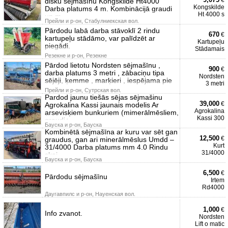
€
disku sējmašīnu Kongskilde Ht4000
Kongskilde
Darba platums 4 m. Kombinācijā graudi
Ht 4000 s
un m
Прейли и р-он, Стабулниекская вол.
Pārdodu labā darba stāvoklī 2 rindu
670
€
kartupeļu stādāmo, var palīdzēt ar
Kartupeļu
piegādi.
Stādamais
Резекне и р-он, Резекне
Pārdod lietotu Nordsten sējmašīnu ,
900
€
darba platums 3 metri , zābaciņu tipa
Nordsten
sējēji, ķemme , marķieri , iespējama pie
3 metri
Прейли и р-он, Сутрская вол.
Pardod jaunu tiešās sējas sējmašinu
39,000
€
Agrokalina Kassi jaunais modelis Ar
Agrokalina
arsevisķiem bunkuriem (mimerālmēsliem,
Kassi 300
graudi+
Бауска и р-он, Бауска
Kombinētā sējmašīna ar kuru var sēt gan
12,500
€
graudus, gan ari minerālmēslus Umdd –
Kurt
31/4000 Darba platums mm 4.0 Rindu
31/4000
skai
Бауска и р-он, Бауска
6,500
€
Pārdodu sējmašīnu
Irtem
Rd4000
Даугавпилс и р-он, Науенская вол.
1,000
€
Info zvanot.
Nordsten
Lift o matic