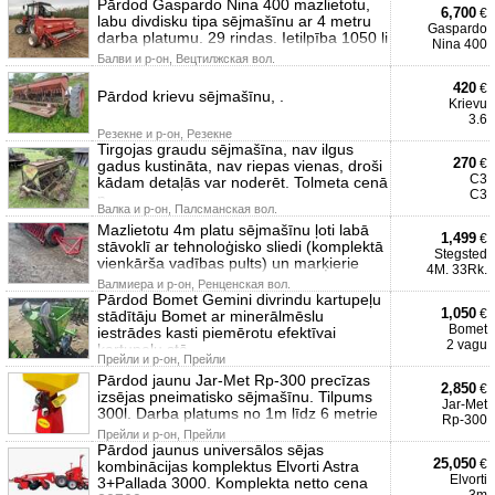
Pārdod Gaspardo Nina 400 mazlietotu,
6,700
€
labu divdisku tipa sējmašīnu ar 4 metru
Gaspardo
darba platumu. 29 rindas. Ietilpība 1050 li
Nina 400
Балви и р-он, Вецтилжская вол.
420
€
Pārdod krievu sējmašīnu, .
Krievu
3.6
Резекне и р-он, Резекне
Tirgojas graudu sējmašīna, nav ilgus
270
€
gadus kustināta, nav riepas vienas, droši
C3
kādam detaļās var noderēt. Tolmeta cenā
C3
p
Валка и р-он, Палсманская вол.
Mazlietotu 4m platu sējmašīnu ļoti labā
1,499
€
stāvoklī ar tehnoloģisko sliedi (komplektā
Stegsted
vienkārša vadības pults) un marķierie
4M. 33Rk.
Валмиера и р-он, Ренценская вол.
Pārdod Bomet Gemini divrindu kartupeļu
1,050
€
stādītāju Bomet ar minerālmēslu
Bomet
iestrādes kasti piemērotu efektīvai
2 vagu
kartupeļu stā
Прейли и р-он, Прейли
Pārdod jaunu Jar-Met Rp-300 precīzas
2,850
€
izsējas pneimatisko sējmašīnu. Tilpums
Jar-Met
300l. Darba platums no 1m līdz 6 metrie
Rp-300
Прейли и р-он, Прейли
Pārdod jaunus universālos sējas
25,050
€
kombinācijas komplektus Elvorti Astra
Elvorti
3+Pallada 3000. Komplekta netto cena