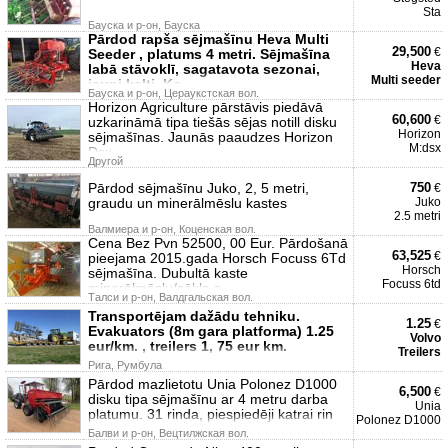
Sta
Бауска и р-он, Бауска
Pārdod rapša sējmašīnu Heva Multi
29,500
€
Seeder , platums 4 metri. Sējmašīna
Heva
labā stāvoklī, sagatavota sezonai,
Multi seeder
jauni kalti. Ko
Бауска и р-он, Цераукстская вол.
Horizon Agriculture pārstāvis piedāvā
60,600
€
uzkarināmā tipa tiešās sējas notill disku
Horizon
sējmašīnas. Jaunās paaudzes Horizon
M:dsx
Dsx
Другой
Pārdod sējmašīnu Juko, 2, 5 metri,
750
€
graudu un minerālmēslu kastes
Juko
2.5 metri
Валмиера и р-он, Коценская вол.
Cena Bez Pvn 52500, 00 Eur. Pārdošanā
63,525
€
pieejama 2015.gada Horsch Focuss 6Td
Horsch
sējmašīna. Dubultā kaste
Focuss 6td
minerālmēslu/sēkla s
Талси и р-он, Валдгальская вол.
Transportējam dažādu tehniku.
1.25
€
Evakuators (8m gara platforma) 1.25
Volvo
eur/km. , treilers 1, 75 eur km.
Treilers
Рига, Румбула
Pārdod mazlietotu Unia Polonez D1000
6,500
€
disku tipa sējmašīnu ar 4 metru darba
Unia
platumu. 31 rinda, piespiedēji katrai rin
Polonez D1000
Балви и р-он, Вецтилжская вол.