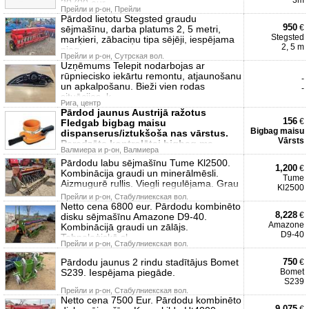
3m
20700 eur.
Прейли и р-он, Прейли
Pārdod lietotu Stegsted graudu
950
€
sējmašīnu, darba platums 2, 5 metri,
Stegsted
marķieri, zābaciņu tipa sējēji, iespējama
2, 5 m
pieg
Прейли и р-он, Сутрская вол.
Uzņēmums Telepit nodarbojas ar
rūpniecisko iekārtu remontu, atjaunošanu
-
un apkalpošanu. Bieži vien rodas
-
situācijas, k
Рига, центр
Pārdod jaunus Austrijā ražotus
156
€
Fledgab bigbag maisu
Bigbag maisu
dispanserus/iztukšoša nas vārstus.
Vārsts
Paredzēts kontrolētai bigbag ma
Валмиера и р-он, Валмиера
Pārdodu labu sējmašīnu Tume Kl2500.
1,200
€
Kombinācija graudi un minerālmēsli.
Tume
Aizmugurē rullis. Viegli regulējama. Grau
Kl2500
Прейли и р-он, Стабулниекская вол.
Netto cena 6800 eur. Pārdodu kombinēto
8,228
€
disku sējmašīnu Amazone D9-40.
Amazone
Kombinācijā graudi un zālājs.
D9-40
Tehnoloģiskā sl
Прейли и р-он, Стабулниекская вол.
Pārdodu jaunus 2 rindu stadītājus Bomet
750
€
S239. Iespējama piegāde.
Bomet
S239
Прейли и р-он, Стабулниекская вол.
Netto cena 7500 Eur. Pārdodu kombinēto
9,075