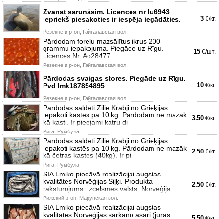
Zvanat sarunāsim. Licences nr Iu6943
3
iepriekš piesakoties ir iespēja iegādāties.
€/кг.
Резекне и р-он, Гайгалавская вол.
Pārdodam foreļu mazsālītus ikrus 200
grammu iepakojuma. Piegāde uz Rīgu.
15
€/шт.
Licences Nr. Ao28477
Резекне и р-он, Гайгалавская вол.
Pārdodas svaigas stores. Piegāde uz Rīgu.
10
Pvd Imk187854895
€/кг.
Резекне и р-он, Гайгалавская вол.
Pārdodas saldēti Zilie Krabji no Grieķijas.
Iepakoti kastēs pa 10 kg. Pārdodam ne mazāk
3.50
€/кг.
kā kasti. Ir pieejami katru di
Рига, Румбула
Pārdodas saldēti Zilie Krabji no Grieķijas.
Iepakoti kastēs pa 10 kg. Pārdodam ne mazāk
2.50
€/кг.
kā četras kastes (40kg). Ir pi
Рига, Румбула
SIA Lmiko piedāvā realizācijai augstas
kvalitātes Norvēģijas Siļķi. Produkta
2.50
€/кг.
raksturojums: Izcelsmes valsts: Norvēģija
Рижский р-он, Марупская вол.
SIA Lmiko piedāvā realizācijai augstas
kvalitātes Norvēģijas sarkano asari (jūras
5.50
€/кг.