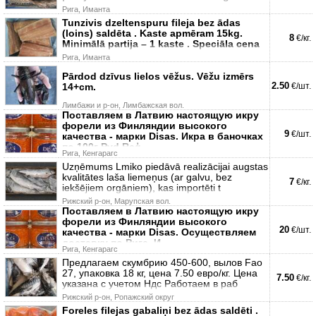
Рига, Иманта
Tunzivis dzeltenspuru fileja bez ādas
(loins) saldēta . Kaste apmēram 15kg.
8
€/кг.
Minimālā partija – 1 kaste . Speciāla cena
Рига, Иманта
Pārdod dzīvus lielos vēžus. Vēžu izmērs
2.50
14+cm.
€/шт.
Лимбажи и р-он, Лимбажская вол.
Поставляем в Латвию настоящую икру
форели из Финляндии высокого
9
€/шт.
качества - марки Disas. Икра в баночках
по 100г Pvd Reģ
Рига, Кенгарагс
Uzņēmums Lmiko piedāvā realizācijai augstas
kvalitātes laša liemeņus (ar galvu, bez
7
€/кг.
iekšējiem orgāniem), kas importēti t
Рижский р-он, Марупская вол.
Поставляем в Латвию настоящую икру
форели из Финляндии высокого
20
€/шт.
качества - марки Disas. Осуществляем
доставку по Риге. И
Рига, Кенгарагс
Предлагаем скумбрию 450-600, вылов Fao
27, упаковка 18 кг, цена 7.50 евро/кг. Цена
7.50
€/кг.
указана с учетом Ндс Работаем в раб
Рижский р-он, Ропажский округ
Foreles filejas gabaliņi bez ādas saldēti .