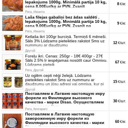
Iepakojums 1000g. Minimālā partija 10 kg,
8
€/кг.
cena 8.00Eur/kg ar PVN. Zvanīt
Рига, Иманта
Laša filejas gabaliņi bez ādas saldēti .
Iepakojums 1000g. Minimālā partija 10 kg,
9
€/кг.
cena 9.00Eur/kg ar PVN. Zvanīt no
Рига, Иманта
Ketlaša ikri 100gr burciņā. Termiņš 6 mēneši.
Sāls 3% Lūdzams pieteikties rakstot Sms uz
12
€/шт.
nummuru ar daudzumu
Другой
Foreļu ikri. Cenas: 250gr - 18€ 400gr - 27€
Sāls 2.5% Ir iespējamas nosūtīt caur Omnivu.
67
€/кг.
Lūdzams pieteik
Рига, Другой
Uz oglēm cepti nēģi želejā. Lūdzams
pieteikties rakstot Sms uz nummuru ar
15
€/шт.
daudzumu un jūsu adresi vai omniva, kur pi
Другой
Поставляем в Латвию настоящую икру
форели из Финляндии высокого
30
€/шт.
качества - марки Disas. Осуществляем
доставку по Риге .
Рига, Кенгарагс
Поставляем в Латвию настоящую
замороженную икру форели из
60
€/кг.
Финляндии высокого качества - марки
Disas. Осуществляем достав