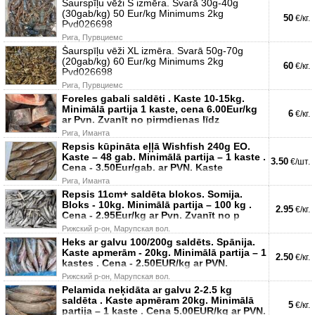
Šaurspīļu vēži S izmēra. Svarā 30g-40g
(30gab/kg) 50 Eur/kg Minimums 2kg
50
€/кг.
Pvd026698
Рига, Пурвциемс
Šaurspīļu vēži XL izmēra. Svarā 50g-70g
(20gab/kg) 60 Eur/kg Minimums 2kg
60
€/кг.
Pvd026698
Рига, Пурвциемс
Foreles gabali saldēti . Kaste 10-15kg.
Minimālā partija 1 kaste, cena 6.00Eur/kg
6
€/кг.
ar Pvn. Zvanīt no pirmdienas līdz
Рига, Иманта
Repsis kūpināta eļļā Wishfish 240g EO.
Kaste – 48 gab. Minimālā partija – 1 kaste .
3.50
€/шт.
Cena - 3.50Eur/gab. ar PVN. Kaste
Рига, Иманта
Repsis 11cm+ saldēta blokos. Somija.
Bloks - 10kg. Minimālā partija – 100 kg .
2.95
€/кг.
Cena - 2.95Eur/kg ar Pvn. Zvanīt no p
Рижский р-он, Марупская вол.
Heks ar galvu 100/200g saldēts. Spānija.
Kaste apmerām - 20kg. Minimālā partija – 1
2.50
€/кг.
kastes . Cena - 2.50EUR/kg ar PVN.
Рижский р-он, Марупская вол.
Pelamida neķidāta ar galvu 2-2.5 kg
saldēta . Kaste apmēram 20kg. Minimālā
5
€/кг.
partija – 1 kaste . Cena 5.00EUR/kg ar PVN.