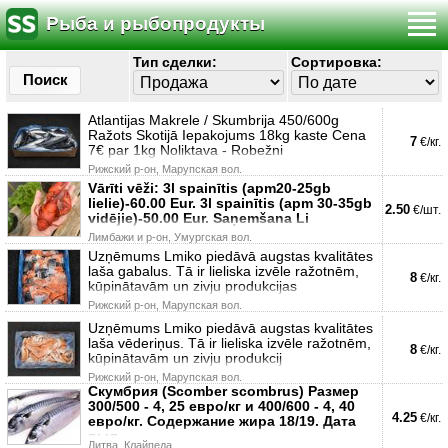
Рыба и рыбопродукты
Тип сделки:
Сортировка:
Поиск
Atlantijas Makrele / Skumbrija 450/600g
Ražots Skotijā Iepakojums 18kg kaste Cena
7
€/кг.
7€ par 1kg Noliktava - Robežni
Рижский р-он, Марупская вол.
Vārīti vēži: 3l spainītis (apm20-25gb
lielie)-60.00 Eur. 3l spainītis (apm 30-35gb
2.50
€/шт.
vidējie)-50.00 Eur. Saņemšana Li
Лимбажи и р-он, Умургская вол.
Uzņēmums Lmiko piedāvā augstas kvalitātes
laša gabalus. Tā ir lieliska izvēle ražotnēm,
8
€/кг.
kūpinātavām un zivju produkcijas
Рижский р-он, Марупская вол.
Uzņēmums Lmiko piedāvā augstas kvalitātes
laša vēderiņus. Tā ir lieliska izvēle ražotnēm,
8
€/кг.
kūpinātavām un zivju produkcij
Рижский р-он, Марупская вол.
Скумбрия (Scomber scombrus) Размер
300/500 - 4, 25 евро/кг и 400/600 - 4, 40
4.25
€/кг.
евро/кг. Содержание жира 18/19. Дата
выл
Литва, Клайпеда