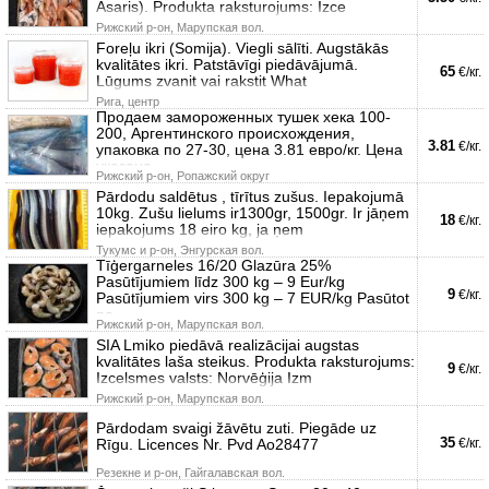
Asaris). Produkta raksturojums: Izce
Рижский р-он, Марупская вол.
Foreļu ikri (Somija). Viegli sālīti. Augstākās
kvalitātes ikri. Patstāvīgi piedāvājumā.
65
€/кг.
Lūgums zvanit vai rakstit What
Рига, центр
Продаем замороженных тушек хека 100-
200, Аргентинского происхождения,
3.81
€/кг.
упаковка по 27-30, цена 3.81 евро/кг. Цена
указана
Рижский р-он, Ропажский округ
Pārdodu saldētus , tīrītus zušus. Iepakojumā
10kg. Zušu lielums ir1300gr, 1500gr. Ir jāņem
18
€/кг.
iepakojums 18 eiro kg, ja ņem
Тукумс и р-он, Энгурская вол.
Tīģergarneles 16/20 Glazūra 25%
Pasūtījumiem līdz 300 kg – 9 Eur/kg
9
€/кг.
Pasūtījumiem virs 300 kg – 7 EUR/kg Pasūtot
pa
Рижский р-он, Марупская вол.
SIA Lmiko piedāvā realizācijai augstas
kvalitātes laša steikus. Produkta raksturojums:
9
€/кг.
Izcelsmes valsts: Norvēģija Izm
Рижский р-он, Марупская вол.
Pārdodam svaigi žāvētu zuti. Piegāde uz
35
Rīgu. Licences Nr. Pvd Ao28477
€/кг.
Резекне и р-он, Гайгалавская вол.